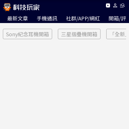
最新文章
手機通訊
社群/APP/網紅
開箱/評
Sony紀念耳機開箱
三星摺疊機開箱
「全新