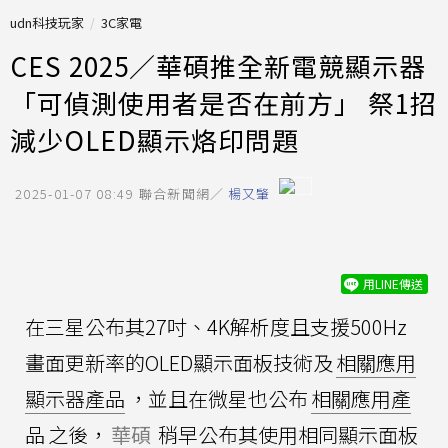
udn科技玩家
3C家電
CES 2025／華碩推全新電競顯示器
「可偵測使用者是否在前方」 祭1招
減少OLED顯示烙印問題
2025-01-07 08:49
聯合新聞網／
楊又肇
用LINE傳送
在三星公布其27吋、4K解析度且支援500Hz
畫面更新率的OLED顯示面板技術及
相關應用
顯示器產品
，並且在微星也公布
相關應用產
品
之後，
華碩
稍早公布其使用相同顯示面板