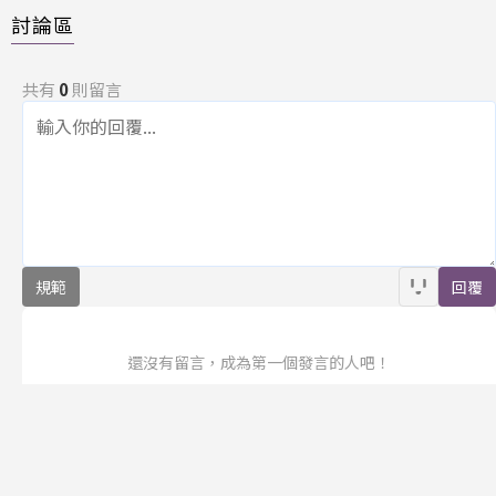
討論區
共有
0
則留言
規範
回覆
還沒有留言，成為第一個發言的人吧！