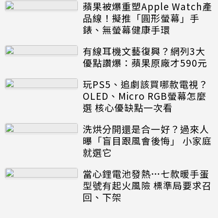
蘋果被爆重塑Apple Watch產
品線！擬推「圓形螢幕」手
錶、無螢幕健康手環
有線耳機文藝復興？網列3大
優點讚爆：蘋果原廠才590元
玩PS5、追劇該買哪款電視？
OLED、Micro RGB螢幕怎麼
選 核心優缺點一次看
洗烘分開還是合一好？過來人
曝「盲目跟風會後悔」 小家庭
就選它
當心鋰電池發熱…七款暖手蛋
型號有起火風險 標準局要求召
回、下架