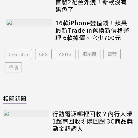
首發2配色外洩！新款沒有
黑色了
16款iPhone變值錢！蘋果
最新Trade in舊換新價格整
理 6款掉價、它少700元
CES 2025
CES
ASUS
顯示器
電競
華碩
相關新聞
行動電源哪裡回收？內行人曝
1超商回收現賺回饋 3C商品獎
勵金超誘人