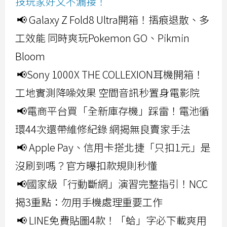
技玩家好文不漏接！
📢 Galaxy Z Fold8 Ultra開箱！摺痕退散、多
工效能 同時爽玩Pokemon GO、Pikmin
Bloom
📢Sony 1000X THE COLLEXION耳機開箱！
工地實測降噪效果 空間音訊秒置身電影院
📢電商平台買「全新庫存機」踩雷！電池循
環44次還帶維修紀錄 網揭無良賣家手法
📢 Apple Pay、信用卡搭北捷「只扣1元」是
沒刷到嗎？官方曝扣款規則秒懂
📢國家級「行動斷網」演習完整指引！NCC
揭3重點：勿用手機處理重要工作
📢 LINE免費貼圖4款！「蛤」字必下載爽用