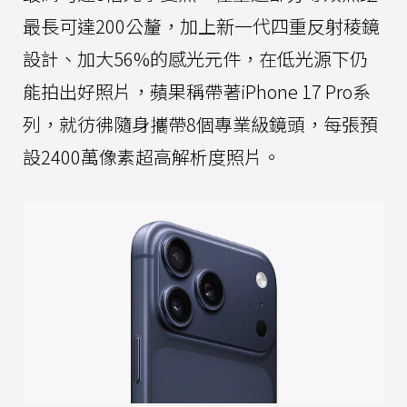
最長可達200公釐，加上新一代四重反射稜鏡
設計、加大56%的感光元件，在低光源下仍
能拍出好照片，蘋果稱帶著iPhone 17 Pro系
列，就彷彿隨身攜帶8個專業級鏡頭，每張預
設2400萬像素超高解析度照片。