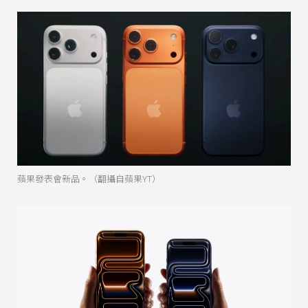
蘋果發表會新品。（翻攝自蘋果YT）