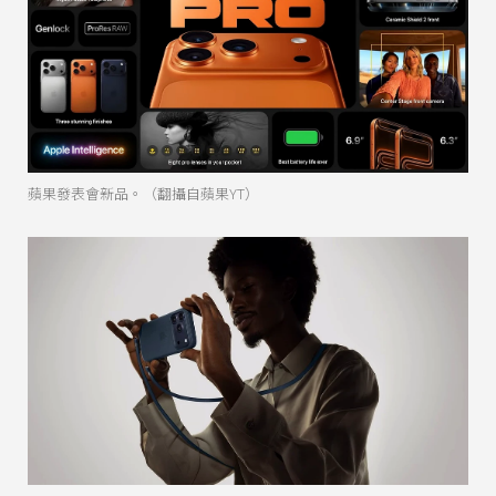
蘋果發表會新品。（翻攝自蘋果YT）