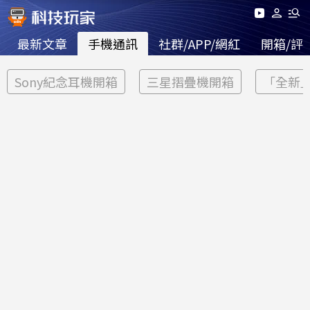
最新文章
手機通訊
社群/APP/網紅
開箱/評
Sony紀念耳機開箱
三星摺疊機開箱
「全新