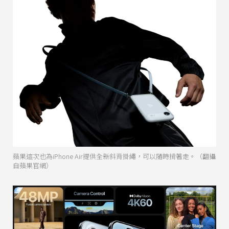
蘋果這次也為iPhone Air提供全新斜背掛繩，可以隨時揹著走。（翻攝
自蘋果官網）