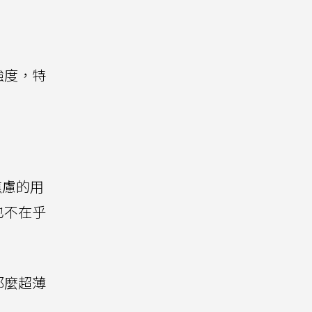
強度，特
焦慮的用
也不在乎
那麼超薄