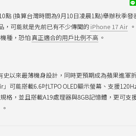
0點 (換算台灣時間為9月10日凌晨1點)舉辦秋季發
品，可能就是先前已有不少傳聞的
iPhone 17 Air
。
的機種，恐怕
真正適合的用戶比例不高
。
可能是蘋果有史以來最薄機身設計，同時更預期成為蘋果進軍
ir」可能搭載6.6吋LTPO OLED顯示螢幕、支援120H
afe等規格，並且搭載A19處理器與8GB記憶體，更可支
。