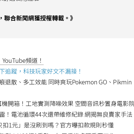
，聯合新聞網獲授權轉載。》
ouTube頻道！
ws按下追蹤，科技玩家好文不漏接！
a開箱！摺痕退散、多工效能 同時爽玩Pokemon GO、Pikmin
LLEXION耳機開箱！工地實測降噪效果 空間音訊秒置身電影
雷！電池循環44次還帶維修紀錄 網揭無良賣家手法
北捷「只扣1元」是沒刷到嗎？官方曝扣款規則秒懂