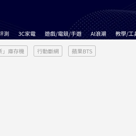
評測
3C家電
遊戲/電競/手遊
AI浪潮
教學/工
新」庫存機
行動斷網
蘋果BTS