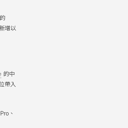
6的
將新增以
e
的中
定位帶入
Pro、