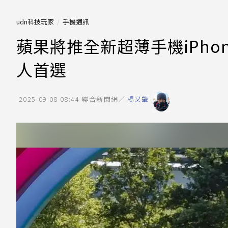
udn科技玩家
手機通訊
蘋果將推全新超薄手機iPhon
人首選
2025-09-08 08:44
聯合新聞網／
楊又肇