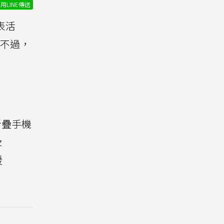
用LINE傳送
表活
不過，
折疊手機
z
援