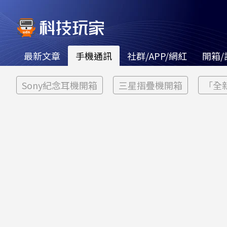
最新文章
手機通訊
社群/APP/網紅
開箱/
Sony紀念耳機開箱
三星摺疊機開箱
「全