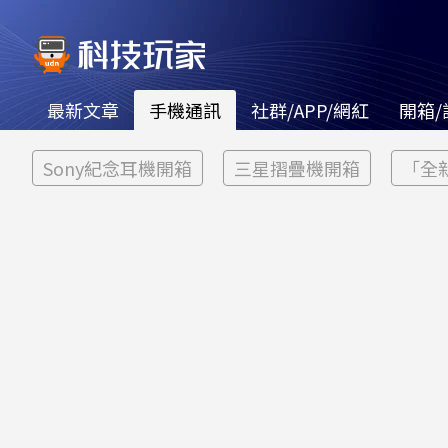
最新文章
手機通訊
社群/APP/網紅
開箱/
Sony紀念耳機開箱
三星摺疊機開箱
「全