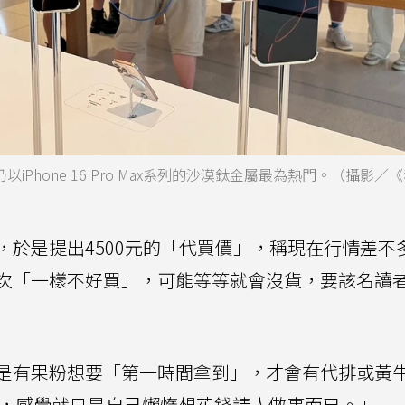
仍以iPhone 16 Pro Max系列的沙漠鈦金屬最為熱門。（攝影／
，於是提出4500元的「代買價」，稱現在行情差不
次「一樣不好買」，可能等等就會沒貨，要該名讀
是有果粉想要「第一時間拿到」，才會有代排或黃
代排，感覺就只是自己懶惰想花錢請人做事而已。」