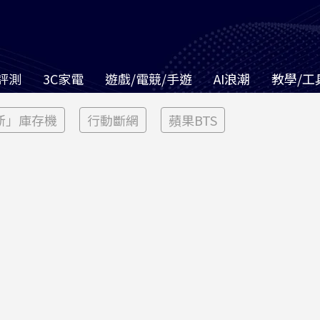
評測
3C家電
遊戲/電競/手遊
AI浪潮
教學/工
新」庫存機
行動斷網
蘋果BTS