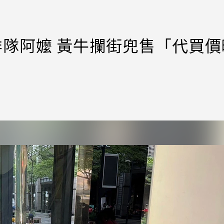
又有排隊阿嬤 黃牛攔街兜售「代買