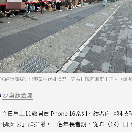
3C經銷商疑似出現黃牛代排情況，更有排隊阿嬤群出現。（讀
B
沙漠鈦金屬
日早上11點開賣iPhone 16系列。讀者向《科技
阿嬤阿公」群排隊，一名年長者說，從昨（19）日