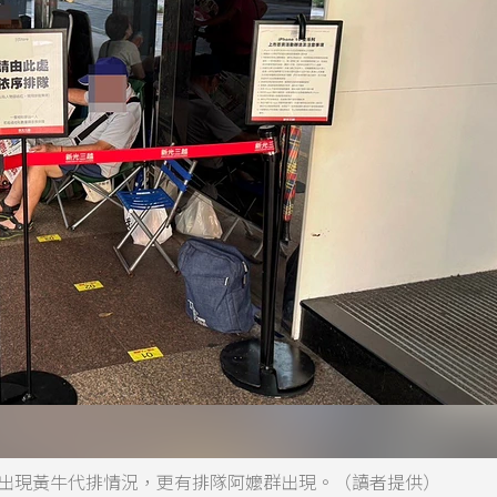
似出現黃牛代排情況，更有排隊阿嬤群出現。（讀者提供）