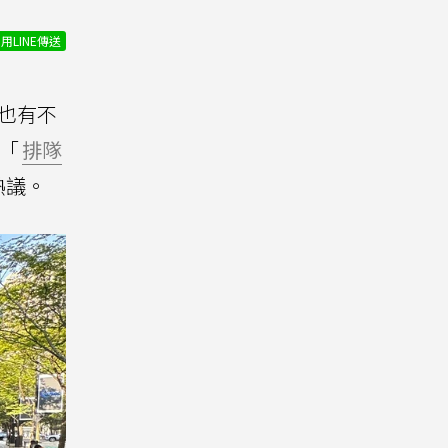
用LINE傳送
早也有不
「
排隊
熱議。