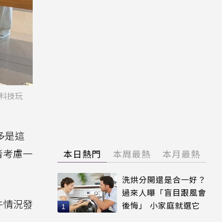
《科技玩
多是這
者考慮一
本日熱門
本周最熱
本月最熱
洗烘分開還是合一好？
過來人曝「盲目跟風會
牛情況發
後悔」 小家庭就選它