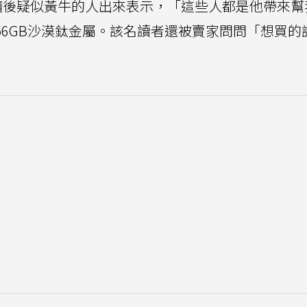
隨後疑似黃牛的人出來表示，「這些人都是他帶來幫
 Max 256GB沙漠鈦金屬。該名讀者還被賣家問問「想買