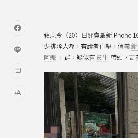
蘋果今（20）日開賣最新iPhon
少排隊人潮，有讀者直擊，信義
新
阿嬤
」群，疑似有
黃牛
帶頭，更有