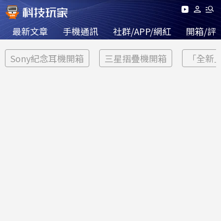
最新文章
手機通訊
社群/APP/網紅
開箱/評
Sony紀念耳機開箱
三星摺疊機開箱
「全新