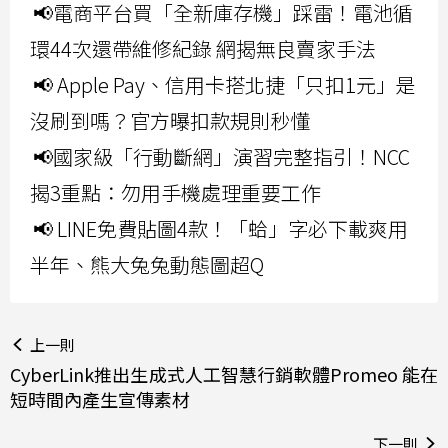
📢電商平台買「全新庫存機」踩雷！電池循
環44次還帶維修紀錄 網揭無良賣家手法
📢 Apple Pay、信用卡搭北捷「只扣1元」是
沒刷到嗎？官方曝扣款規則秒懂
📢國家級「行動斷網」演習完整指引！NCC
揭3重點：勿用手機處理重要工作
📢 LINE免費貼圖4款！「蛤」字必下載爽用
半年、熊大兔兔動態圖超Q
上一則
CyberLink推出生成式人工智慧行銷軟體Promeo 能在
短時間內產生宣傳素材
下一則