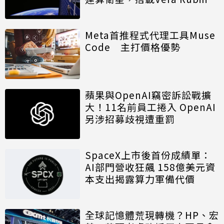
算模組
Meta首推程式代理工具Muse
Code 主打價格優勢
蘋果與OpenAI竊密訴訟戰擴
大！11名前員工捲入 OpenAI
另涉招募歧視遭重罰
SpaceX上市後首份成績單：
AI部門營收狂飆 158億美元資
本支出揭露算力軍備代價
全球記憶體荒現轉機？HP、宏