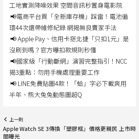
工地實測降噪效果 空間音訊秒置身電影院
📢電商平台買「全新庫存機」踩雷！電池循
環44次還帶維修紀錄 網揭無良賣家手法
📢 Apple Pay、信用卡搭北捷「只扣1元」是
沒刷到嗎？官方曝扣款規則秒懂
📢國家級「行動斷網」演習完整指引！NCC
揭3重點：勿用手機處理重要工作
📢 LINE免費貼圖4款！「蛤」字必下載爽用
半年、熊大兔兔動態圖超Q
上一則
Apple Watch SE 3傳換「塑膠框」價格更親民 上市時
間曝光