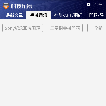
最新文章
手機通訊
社群/APP/網紅
開箱/評
Sony紀念耳機開箱
三星摺疊機開箱
「全新