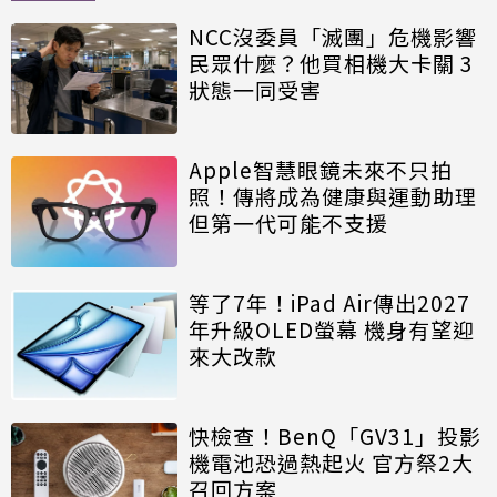
NCC沒委員「滅團」危機影響
民眾什麼？他買相機大卡關 3
狀態一同受害
Apple智慧眼鏡未來不只拍
照！傳將成為健康與運動助理
但第一代可能不支援
等了7年！iPad Air傳出2027
年升級OLED螢幕 機身有望迎
來大改款
快檢查！BenQ「GV31」投影
機電池恐過熱起火 官方祭2大
召回方案