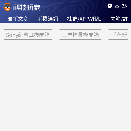
最新文章
手機通訊
社群/APP/網紅
開箱/評
Sony紀念耳機開箱
三星摺疊機開箱
「全新