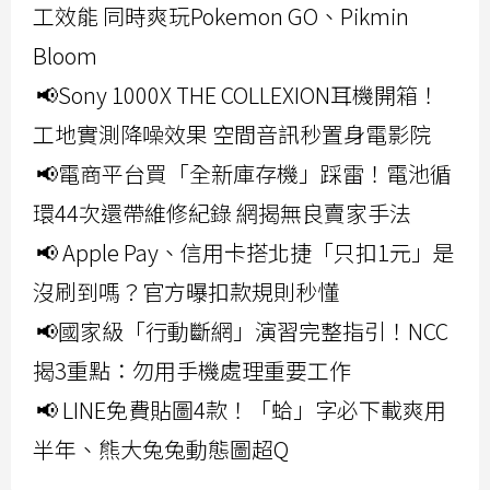
工效能 同時爽玩Pokemon GO、Pikmin
Bloom
📢Sony 1000X THE COLLEXION耳機開箱！
工地實測降噪效果 空間音訊秒置身電影院
📢電商平台買「全新庫存機」踩雷！電池循
環44次還帶維修紀錄 網揭無良賣家手法
📢 Apple Pay、信用卡搭北捷「只扣1元」是
沒刷到嗎？官方曝扣款規則秒懂
📢國家級「行動斷網」演習完整指引！NCC
揭3重點：勿用手機處理重要工作
📢 LINE免費貼圖4款！「蛤」字必下載爽用
半年、熊大兔兔動態圖超Q