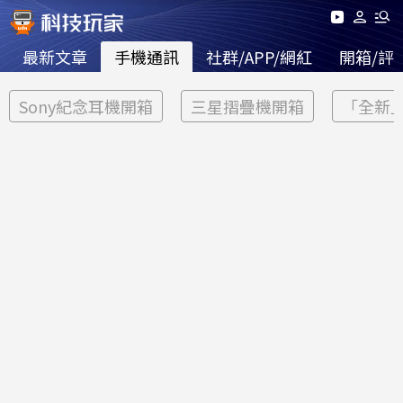
最新文章
手機通訊
社群/APP/網紅
開箱/評
Sony紀念耳機開箱
三星摺疊機開箱
「全新