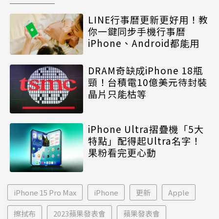
LINE行事曆更新更好用！教
你一鍵同步手機行事曆
iPhone、Android都能用
DRAM奇缺成iPhone 18瓶
頸！台積電10億美元待封裝
晶片只能枯等
iPhone Ultra摺疊機「5大
特點」配得起Ultra名字！
果粉看完更心動
iPhone 15 Pro Max
iPhone
更新
Apple
擦拭布
2023蘋果發表會
蘋果發表會