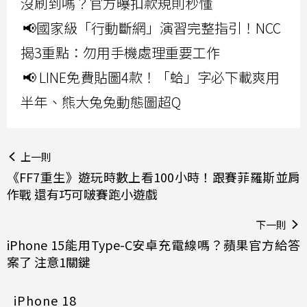
沒刷到嗎？官方曝扣款規則秒懂
📢國家級「行動斷網」演習完整指引！NCC
揭3重點：勿用手機處理重要工作
📢 LINE免費貼圖4款！「蛤」字必下載爽用
半年、熊大兔兔動態圖超Q
上一則
《FF7重生》遊玩時數上看100小時！跟賽菲羅斯並肩
作戰 還有巧可啵賽跑小遊戲
下一則
iPhone 15能用Type-C安卓充電線嗎？蘋果官方給答
案了 注意1關鍵
iPhone 18