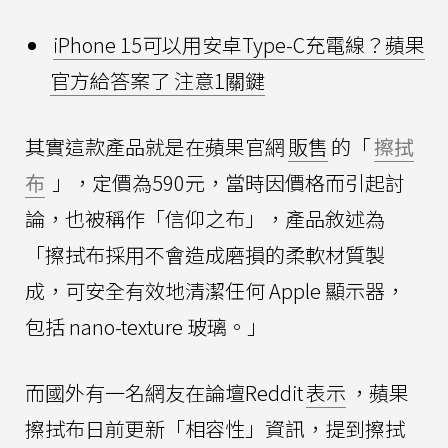
iPhone 15可以用安卓Type-C充電線？蘋果
官方給答案了 注意1關鍵
其實這款產品就是在蘋果官網
販售
的「
擦拭
布
」，定價為590元，當時因價格而引起討
論，也被稱作「信仰之布」，產品敘述為
「擦拭布採用不會造成磨損的柔軟材質製
成，可安全有效地清潔任何 Apple 顯示器，
包括 nano-texture 玻璃。」
而國外有一名網友在論壇Reddit
表示
，蘋果
擦拭布日前更新「相容性」資訊，提到擦拭