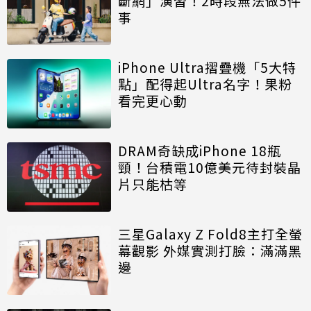
斷網」演習！2時段無法做5件
事
iPhone Ultra摺疊機「5大特
點」配得起Ultra名字！果粉
看完更心動
DRAM奇缺成iPhone 18瓶
頸！台積電10億美元待封裝晶
片只能枯等
三星Galaxy Z Fold8主打全螢
幕觀影 外媒實測打臉：滿滿黑
邊