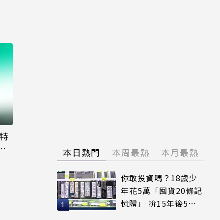
大特
粉
本日熱門
本周最熱
本月最熱
你敢投資嗎？18歲少
年花5萬「囤貨20條記
憶體」 拚15年後5倍
賣出