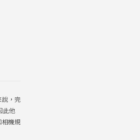
來說，完
因此他
和相機規