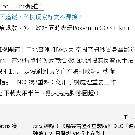
ouTube頻道！
ws按下追蹤，科技玩家好文不漏接！
a開箱！摺痕退散、多工效能 同時爽玩Pokemon GO、Pikmin
LLEXION耳機開箱！工地實測降噪效果 空間音訊秒置身電影
雷！電池循環44次還帶維修紀錄 網揭無良賣家手法
北捷「只扣1元」是沒刷到嗎？官方曝扣款規則秒懂
指引！NCC揭3重點：勿用手機處理重要工作
」字必下載爽用半年、熊大兔兔動態圖超Q
下一
ix 獲
玩艾達囉！《惡靈古堡4 重製版》DLC「逆
殊途」21日登場 VR版也在路上