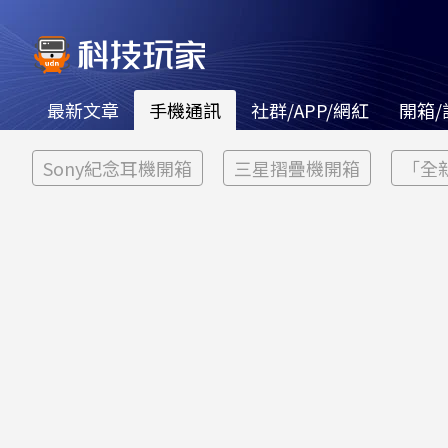
最新文章
手機通訊
社群/APP/網紅
開箱/
Sony紀念耳機開箱
三星摺疊機開箱
「全