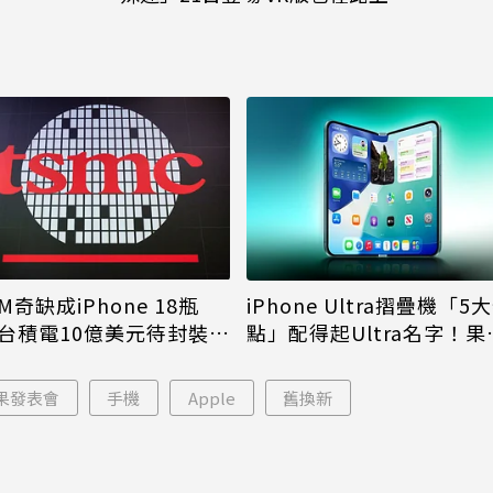
M奇缺成iPhone 18瓶
iPhone Ultra摺疊機「5
台積電10億美元待封裝晶
點」配得起Ultra名字！果
能枯等
看完更心動
果發表會
手機
Apple
舊換新