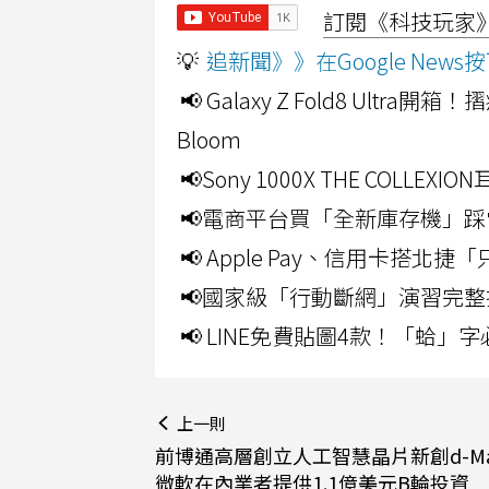
訂閱《科技玩家》Y
💡
追新聞》》在Google Ne
📢 Galaxy Z Fold8 Ultr
Bloom
📢Sony 1000X THE CO
📢電商平台買「全新庫存機」踩
📢 Apple Pay、信用卡搭
📢國家級「行動斷網」演習完整
📢 LINE免費貼圖4款！「蛤
上一則
前博通高層創立人工智慧晶片新創d-Matr
微軟在內業者提供1.1億美元B輪投資