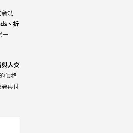
的新功
ds、折
過一
者與人交
元的價格
僅需再付