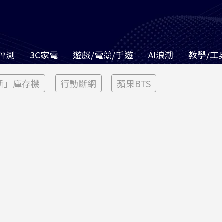
評測
3C家電
遊戲/電競/手遊
AI浪潮
教學/工
新」庫存機
行動斷網
蘋果BTS