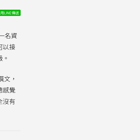
用LINE傳送
一名資
可以接
級。
地撰文，
總感覺
全沒有