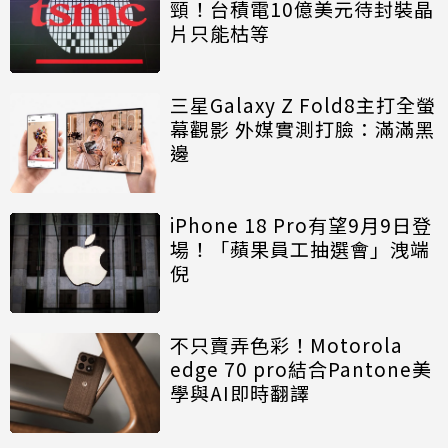
頸！台積電10億美元待封裝晶
片只能枯等
三星Galaxy Z Fold8主打全螢
幕觀影 外媒實測打臉：滿滿黑
邊
iPhone 18 Pro有望9月9日登
場！「蘋果員工抽選會」洩端
倪
不只賣弄色彩！Motorola
edge 70 pro結合Pantone美
學與AI即時翻譯