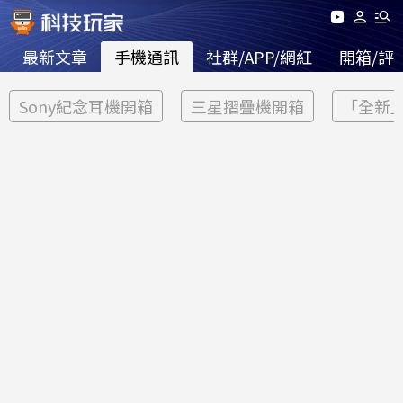
最新文章
手機通訊
社群/APP/網紅
開箱/評
Sony紀念耳機開箱
三星摺疊機開箱
「全新