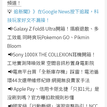
頻道！
💡
追新聞》》在Google News按下追蹤，科
技玩家好文不漏接！
📢 Galaxy Z Fold8 Ultra開箱！摺痕退散、多
工效能 同時爽玩Pokemon GO、Pikmin
Bloom
📢Sony 1000X THE COLLEXION耳機開箱！
工地實測降噪效果 空間音訊秒置身電影院
📢電商平台買「全新庫存機」踩雷！電池循
環44次還帶維修紀錄 網揭無良賣家手法
📢 Apple Pay、信用卡搭北捷「只扣1元」是
沒刷到嗎？官方曝扣款規則秒懂
📢國家級「行動斷網」演習完整指引！NCC