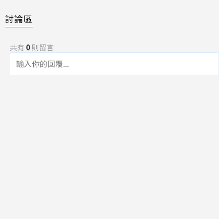
討論區
共有
0
則留言
規範
回覆
還沒有留言，成為第一個發言的人吧！