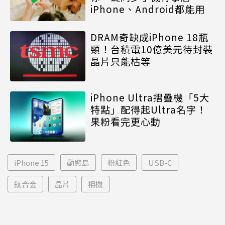
iPhone、Android都能用
DRAM奇缺成iPhone 18瓶
頸！台積電10億美元待封裝
晶片只能枯等
iPhone Ultra摺疊機「5大
特點」配得起Ultra名字！
果粉看完更心動
iPhone 15
動態島
粉紅色
USB-C
鈦合金
晶片
相機