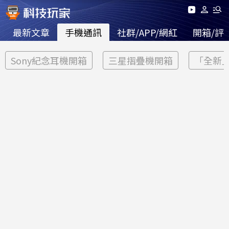
最新文章
手機通訊
社群/APP/網紅
開箱/評
Sony紀念耳機開箱
三星摺疊機開箱
「全新