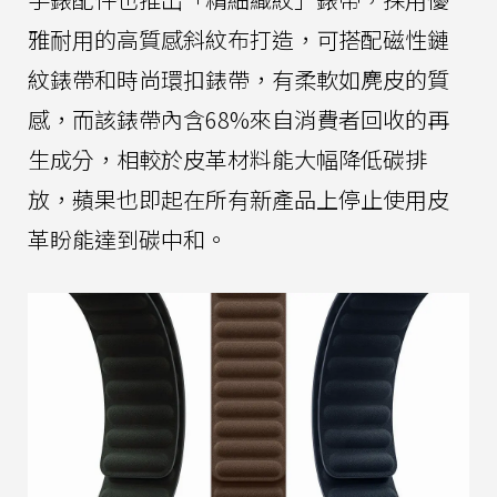
雅耐用的高質感斜紋布打造，可搭配磁性鏈
紋錶帶和時尚環扣錶帶，有柔軟如麂皮的質
感，而該錶帶內含68%來自消費者回收的再
生成分，相較於皮革材料能大幅降低碳排
放，蘋果也即起在所有新產品上停止使用皮
革盼能達到碳中和。