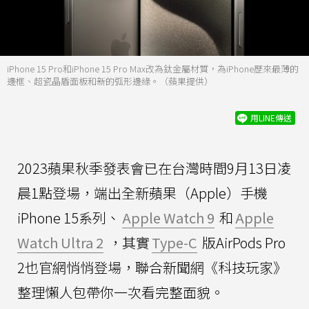
iPhone 15 Pro和iPhone 15 Pro Max改為鈦金屬材質，為iPhone歷來最薄的
邊框、超瓷晶盾面板和新的弧形邊緣。（蘋果提供）
用LINE傳送
2023蘋果秋季發表會已在台灣時間9月13日凌
晨1點登場，端出全新蘋果（Apple）手機
iPhone 15系列、
Apple Watch 9
和
Apple
Watch Ultra 2
，其實
Type-C
版AirPods Pro
2也官網悄悄登場，聯合新聞網《科技玩家》
整理懶人包帶你一次看完整面貌。