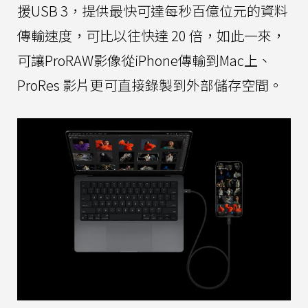
援USB 3，提供最快可達每秒百億位元的資料
傳輸速度，可比以往快達 20 倍，如此一來，
可讓ProRAW影像從iPhone傳輸到Mac上、
ProRes 影片更可直接錄製到外部儲存空間。