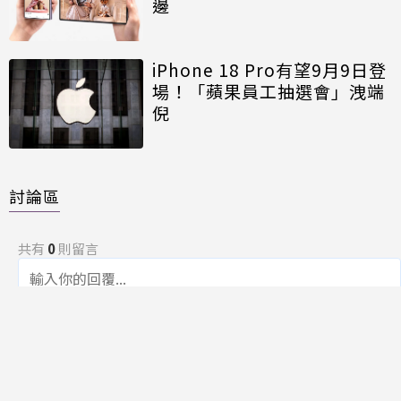
邊
iPhone 18 Pro有望9月9日登
場！「蘋果員工抽選會」洩端
倪
討論區
共有
0
則留言