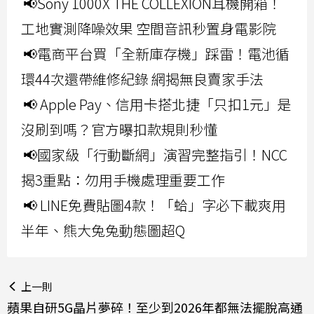
📢Sony 1000X THE COLLEXION耳機開箱！
工地實測降噪效果 空間音訊秒置身電影院
📢電商平台買「全新庫存機」踩雷！電池循
環44次還帶維修紀錄 網揭無良賣家手法
📢 Apple Pay、信用卡搭北捷「只扣1元」是
沒刷到嗎？官方曝扣款規則秒懂
📢國家級「行動斷網」演習完整指引！NCC
揭3重點：勿用手機處理重要工作
📢 LINE免費貼圖4款！「蛤」字必下載爽用
半年、熊大兔兔動態圖超Q
上一則
蘋果自研5G晶片夢碎！至少到2026年都無法擺脫高通