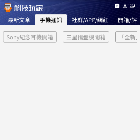
最新文章
手機通訊
社群/APP/網紅
開箱/評
Sony紀念耳機開箱
三星摺疊機開箱
「全新