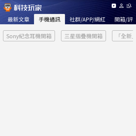
最新文章
手機通訊
社群/APP/網紅
開箱/評
Sony紀念耳機開箱
三星摺疊機開箱
「全新