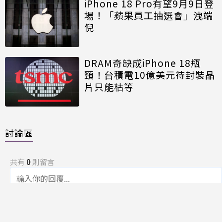
iPhone 18 Pro有望9月9日登
場！「蘋果員工抽選會」洩端
倪
DRAM奇缺成iPhone 18瓶
頸！台積電10億美元待封裝晶
片只能枯等
討論區
共有
0
則留言