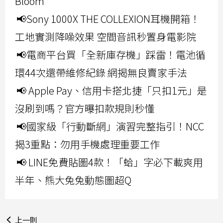
Bloom
📢Sony 1000X THE COLLEXION耳機開箱！
工地實測降噪效果 空間音訊秒置身電影院
📢電商平台買「全新庫存機」踩雷！電池循
環44次還帶維修紀錄 網揭無良賣家手法
📢 Apple Pay、信用卡搭北捷「只扣1元」是
沒刷到嗎？官方曝扣款規則秒懂
📢國家級「行動斷網」演習完整指引！NCC
揭3重點：勿用手機處理重要工作
📢 LINE免費貼圖4款！「蛤」字必下載爽用
半年、熊大兔兔動態圖超Q
上一則