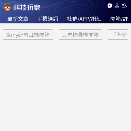
最新文章
手機通訊
社群/APP/網紅
開箱/評
Sony紀念耳機開箱
三星摺疊機開箱
「全新