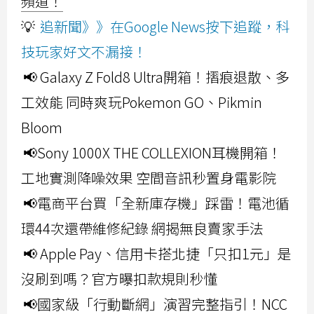
頻道！
💡
追新聞》》在Google News按下追蹤，科
技玩家好文不漏接！
📢 Galaxy Z Fold8 Ultra開箱！摺痕退散、多
工效能 同時爽玩Pokemon GO、Pikmin
Bloom
📢Sony 1000X THE COLLEXION耳機開箱！
工地實測降噪效果 空間音訊秒置身電影院
📢電商平台買「全新庫存機」踩雷！電池循
環44次還帶維修紀錄 網揭無良賣家手法
📢 Apple Pay、信用卡搭北捷「只扣1元」是
沒刷到嗎？官方曝扣款規則秒懂
📢國家級「行動斷網」演習完整指引！NCC