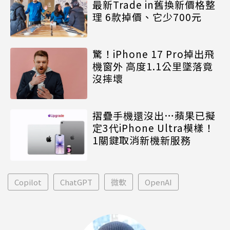
最新Trade in舊換新價格整
理 6款掉價、它少700元
驚！iPhone 17 Pro掉出飛
機窗外 高度1.1公里墜落竟
沒摔壞
摺疊手機還沒出…蘋果已擬
定3代iPhone Ultra模樣！
1關鍵取消新機新服務
Copilot
ChatGPT
微軟
OpenAI