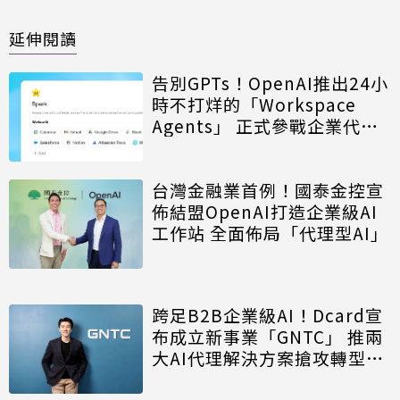
延伸閱讀
告別GPTs！OpenAI推出24小
時不打烊的「Workspace
Agents」 正式參戰企業代理
人版圖
台灣金融業首例！國泰金控宣
佈結盟OpenAI打造企業級AI
工作站 全面佈局「代理型AI」
跨足B2B企業級AI！Dcard宣
布成立新事業「GNTC」 推兩
大AI代理解決方案搶攻轉型商
機