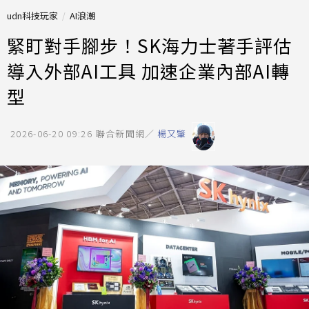
udn科技玩家
AI浪潮
緊盯對手腳步！SK海力士著手評估
導入外部AI工具 加速企業內部AI轉
型
2026-06-20 09:26
聯合新聞網／
楊又肇