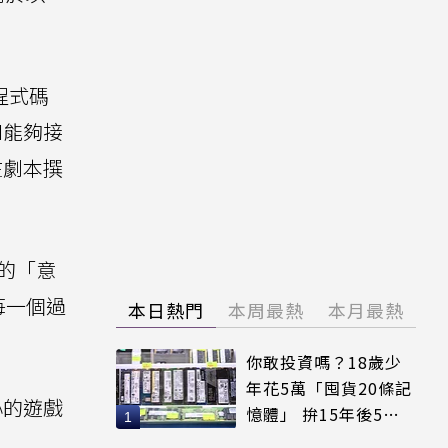
程式碼
I能夠接
在劇本撰
人的「意
每一個過
本日熱門
本周最熱
本月最熱
你敢投資嗎？18歲少
年花5萬「囤貨20條記
心的遊戲
憶體」 拚15年後5倍
賣出