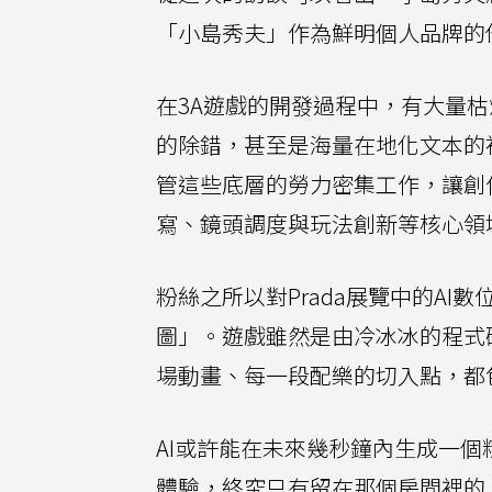
「小島秀夫」作為鮮明個人品牌的
在3A遊戲的開發過程中，有大量
的除錯，甚至是海量在地化文本的
管這些底層的勞力密集工作，讓創作
寫、鏡頭調度與玩法創新等核心領
粉絲之所以對Prada展覽中的A
圖」。遊戲雖然是由冷冰冰的程式
場動畫、每一段配樂的切入點，都
AI或許能在未來幾秒鐘內生成一
體驗，終究只有留在那個房間裡的