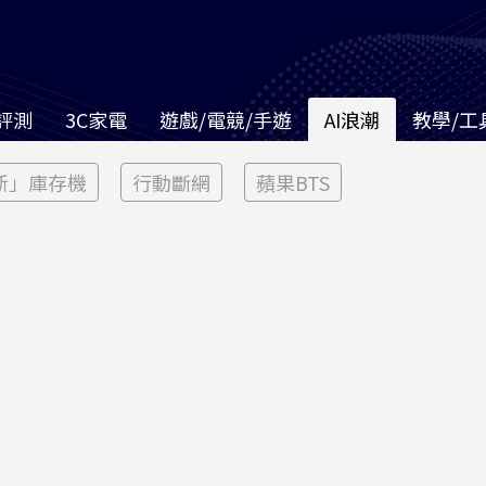
評測
3C家電
遊戲/電競/手遊
AI浪潮
教學/工
新」庫存機
行動斷網
蘋果BTS