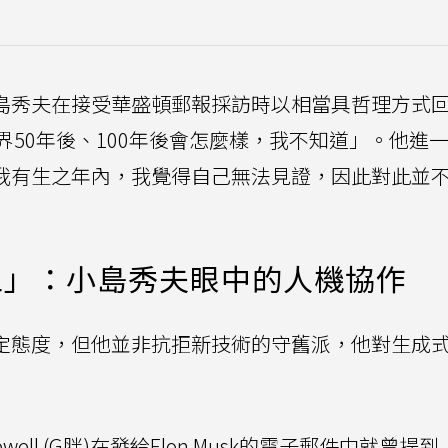
小島秀夫在接受華盛頓郵報採訪時以相當具哲理方式
50年後、100年後會怎麼樣，我不知道」。他進
在我有生之年內，我覺得自己無法見證，因此對此並
工」：小島秀夫眼中的人機協作
定態度，但他並非抗拒新技術的守舊派，他對生成式
Newell (G胖)在發給Elon Musk的電子郵件中就曾提