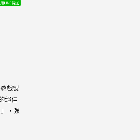
用LINE傳送
名遊戲製
率的絕佳
工」，強