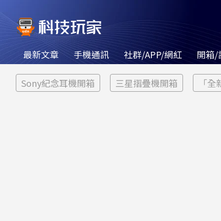
最新文章
手機通訊
社群/APP/網紅
開箱/
Sony紀念耳機開箱
三星摺疊機開箱
「全