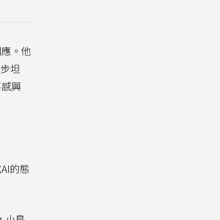
回應。他
一步坦
不感興
AI的態
到，小島