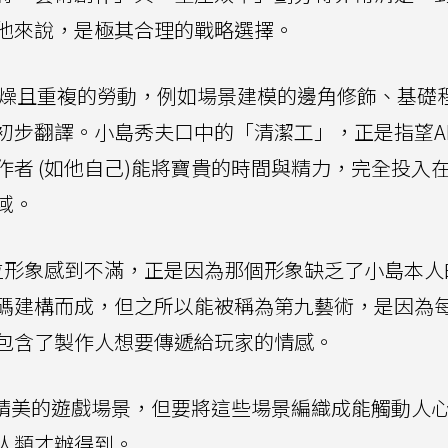
他來說，是極其合理的戰略選擇。
枯燥且重複的勞動，例如場景建模的邊角修飾、基礎
初步翻譯。小島秀夫口中的「清潔工」，正是指望A
者 (如他自己)能將寶貴的時間與精力，完全投入
域。
I數位形象感到不滿，正是因為那個形象缺乏了小島本
碼建構而成，但之所以能被稱為第九藝術，是因為
包含了製作人想要傳遞給玩家的情感。
個精美的遊戲場景，但要將這些場景編織成能觸動人
人類才辦得到。