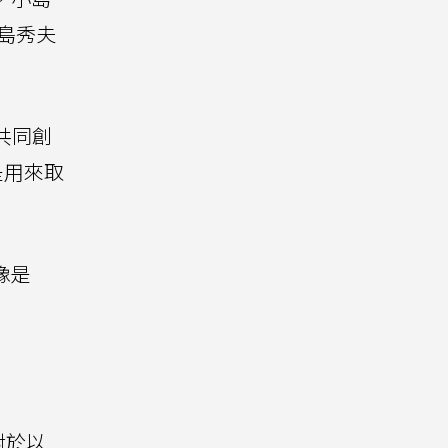
小島秀夫
I共同創
是用來取
像是
對於以