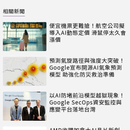
相關新聞
便宜機票更難搶！航空公司擬
導入AI動態定價 滑鼠停太久會
漲價
預測氣旋路徑與強度大突破！
Google宣布開源AI氣象預測
模型 助強化防災救治準備
以AI防堵前沿模型越獄現象！
Google SecOps資安監控與
應變平台落地台灣
AMD收購加拿大AI晶片新創