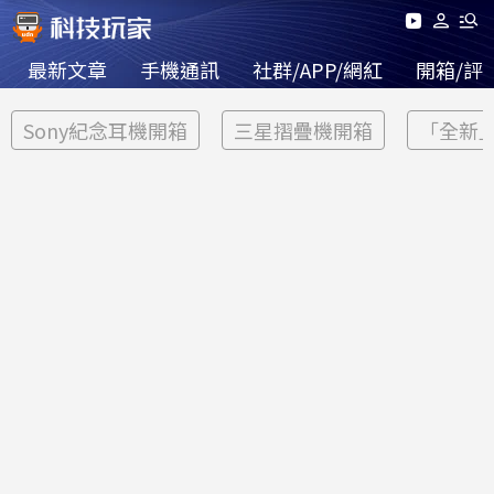
最新文章
手機通訊
社群/APP/網紅
開箱/評
Sony紀念耳機開箱
三星摺疊機開箱
「全新