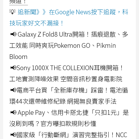
頻道！
💡
追新聞》》在Google News按下追蹤，科
技玩家好文不漏接！
📢 Galaxy Z Fold8 Ultra開箱！摺痕退散、多
工效能 同時爽玩Pokemon GO、Pikmin
Bloom
📢Sony 1000X THE COLLEXION耳機開箱！
工地實測降噪效果 空間音訊秒置身電影院
📢電商平台買「全新庫存機」踩雷！電池循
環44次還帶維修紀錄 網揭無良賣家手法
📢 Apple Pay、信用卡搭北捷「只扣1元」是
沒刷到嗎？官方曝扣款規則秒懂
📢國家級「行動斷網」演習完整指引！NCC