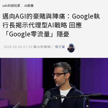
udn科技玩家
AI浪潮
邁向AGI的豪賭與陣痛：Google執
行長揭示代理型AI戰略 回應
「Google零流量」隱憂
2026-05-28 07:30
聯合新聞網／
楊又肇