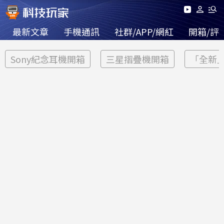
最新文章
手機通訊
社群/APP/網紅
開箱/評
Sony紀念耳機開箱
三星摺疊機開箱
「全新