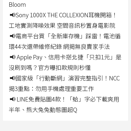
Bloom
📢Sony 1000X THE COLLEXION耳機開箱！
工地實測降噪效果 空間音訊秒置身電影院
📢電商平台買「全新庫存機」踩雷！電池循
環44次還帶維修紀錄 網揭無良賣家手法
📢 Apple Pay、信用卡搭北捷「只扣1元」是
沒刷到嗎？官方曝扣款規則秒懂
📢國家級「行動斷網」演習完整指引！NCC
揭3重點：勿用手機處理重要工作
📢 LINE免費貼圖4款！「蛤」字必下載爽用
半年、熊大兔兔動態圖超Q