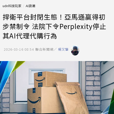
udn科技玩家
AI浪潮
捍衛平台封閉生態！亞馬遜贏得初
步禁制令 法院下令Perplexity停止
其AI代理代購行為
2026-03-16 08:54
聯合新聞網／
楊又肇