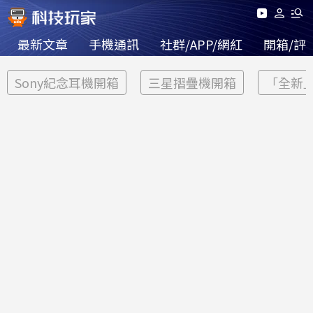
最新文章
手機通訊
社群/APP/網紅
開箱/評
Sony紀念耳機開箱
三星摺疊機開箱
「全新