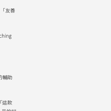
的「友善
hing
。
的輔助
「這款