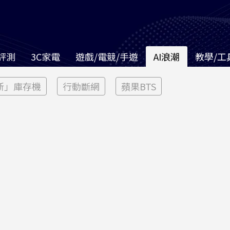
評測
3C家電
遊戲/電競/手遊
AI浪潮
教學/工
新」庫存機
行動斷網
蘋果BTS