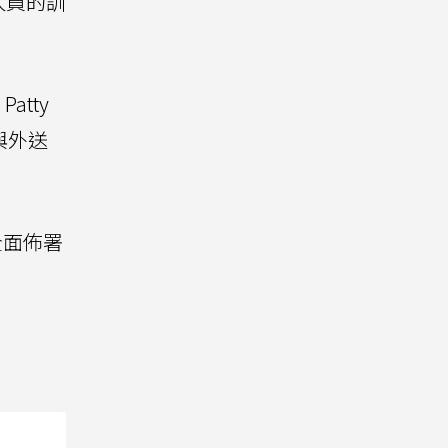
人員的訓
tty
與外送
全面佈署