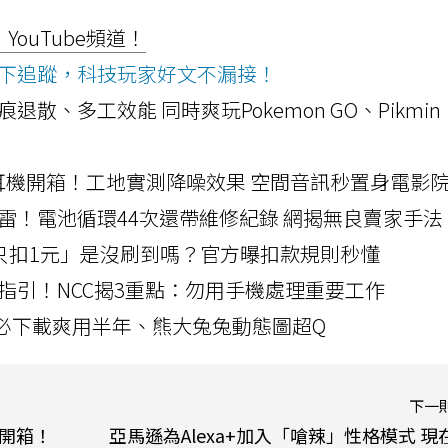
ouTube頻道！
ws按下追蹤，科技玩家好文不漏接！
a開箱！摺痕退散、多工效能 同時爽玩Pokemon GO、Pikmin
LLEXION耳機開箱！工地實測降噪效果 空間音訊秒置身電影
雷！電池循環44次還帶維修紀錄 網揭無良賣家手法
北捷「只扣1元」是沒刷到嗎？官方曝扣款規則秒懂
指引！NCC揭3重點：勿用手機處理重要工作
」字必下載爽用半年、熊大兔兔動態圖超Q
下一
耳機開箱！
亞馬遜為Alexa+加入「嗆辣」性格模式 現