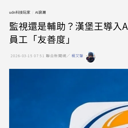
udn科技玩家
AI浪潮
監視還是輔助？漢堡王導入AI
員工「友善度」
2026-03-15 07:51
聯合新聞網／
楊又肇