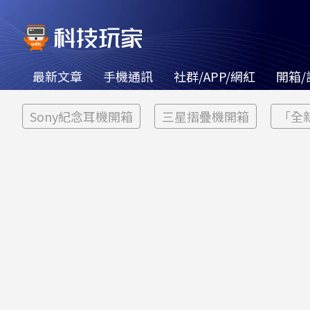
最新文章
手機通訊
社群/APP/網紅
開箱/
Sony紀念耳機開箱
三星摺疊機開箱
「全