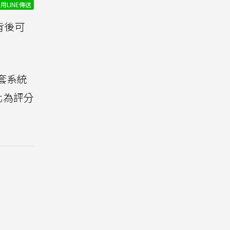
用LINE傳送
背後可
套系統
化為評分