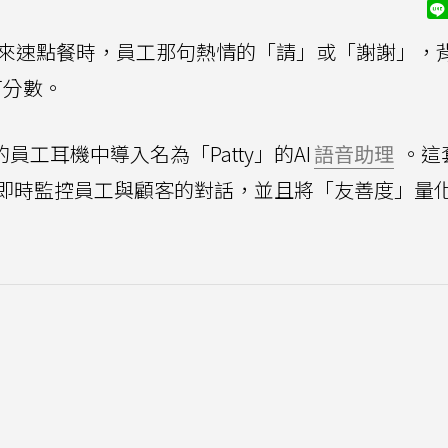
ing)得來速點餐時，員工那句熱情的「請」或「謝謝」，
打分數。
的員工耳機中導入名為「Patty」的AI
語音助理
。這
即時監控員工與顧客的對話，並且將「友善度」量