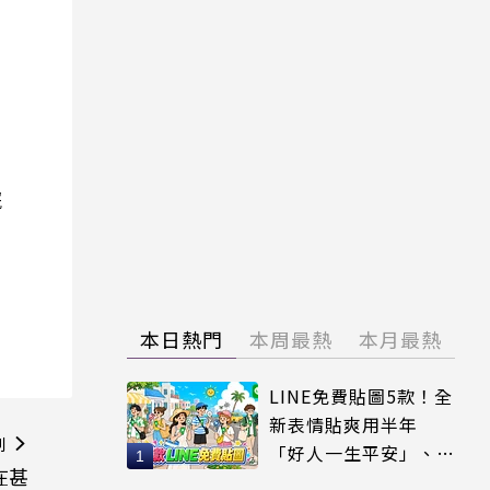
院
本日熱門
本周最熱
本月最熱
LINE免費貼圖5款！全
新表情貼爽用半年
則
「好人一生平安」、
在甚
「好熱」必用