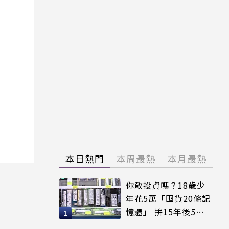
本日熱門
本周最熱
本月最熱
你敢投資嗎？18歲少
年花5萬「囤貨20條記
憶體」 拚15年後5倍
賣出