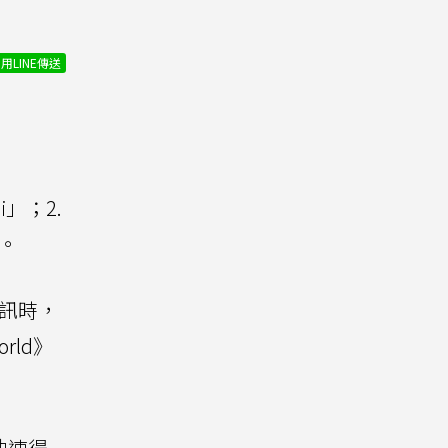
用LINE傳送
」；2.
擎。
訊時，
rld》
快速得