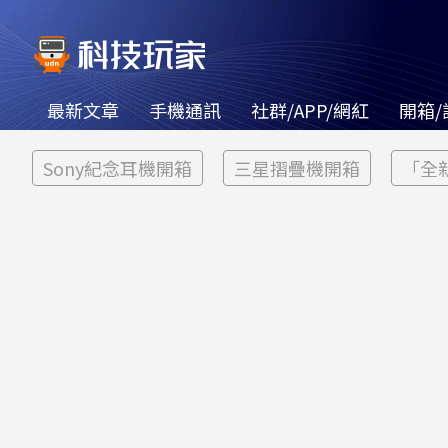
最新文章
手機通訊
社群/APP/網紅
開箱/
Sony紀念耳機開箱
三星摺疊機開箱
「全