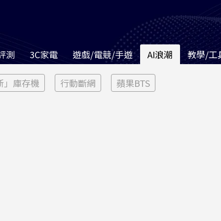
評測
3C家電
遊戲/電競/手遊
AI浪潮
教學/工
新」庫存機
行動斷網
蘋果BTS