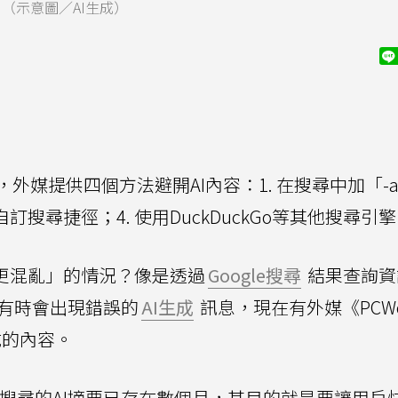
。（示意圖／AI生成）
，外媒提供四個方法避開AI內容：1. 在搜尋中加「-ai
訂搜尋捷徑；4. 使用DuckDuckGo等其他搜尋引
「更混亂」的情況？像是透過
Google搜尋
結果查詢資
O）」有時會出現錯誤的
AI生成
訊息，現在有外媒《PCWo
成的內容。
gle搜尋的AI摘要已存在數個月，其目的就是要讓用戶