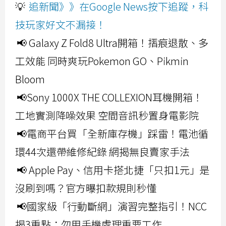
💡
追新聞》》在Google News按下追蹤，科
技玩家好文不漏接！
📢 Galaxy Z Fold8 Ultra開箱！摺痕退散、多
工效能 同時爽玩Pokemon GO、Pikmin
Bloom
📢Sony 1000X THE COLLEXION耳機開箱！
工地實測降噪效果 空間音訊秒置身電影院
📢電商平台買「全新庫存機」踩雷！電池循
環44次還帶維修紀錄 網揭無良賣家手法
📢 Apple Pay、信用卡搭北捷「只扣1元」是
沒刷到嗎？官方曝扣款規則秒懂
📢國家級「行動斷網」演習完整指引！NCC
揭3重點：勿用手機處理重要工作