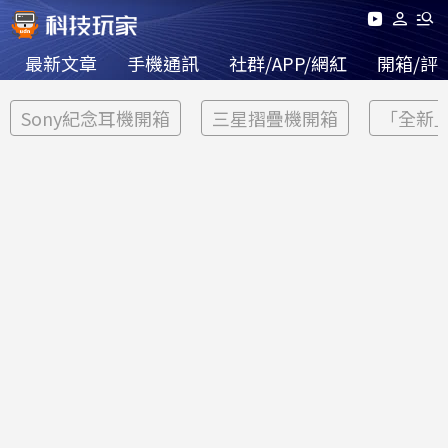
最新文章
手機通訊
社群/APP/網紅
開箱/評
Sony紀念耳機開箱
三星摺疊機開箱
「全新