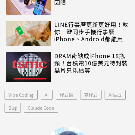
因曝
LINE行事曆更新更好用！教
你一鍵同步手機行事曆
iPhone、Android都能用
DRAM奇缺成iPhone 18瓶
頸！台積電10億美元待封裝
晶片只能枯等
Vibe Coding
AI
程式碼
寫程式
AI生成
Bug
Claude Code