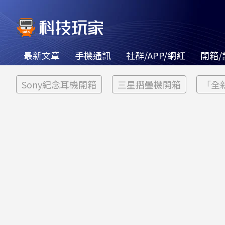
最新文章
手機通訊
社群/APP/網紅
開箱/
Sony紀念耳機開箱
三星摺疊機開箱
「全