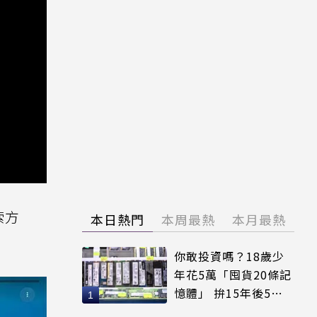
索方
本日熱門
本周最熱
本月最熱
你敢投資嗎？18歲少
年花5萬「囤貨20條記
憶體」 拚15年後5倍
賣出