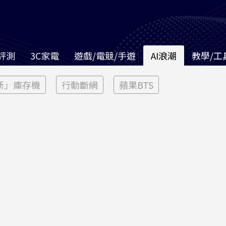
評測
3C家電
遊戲/電競/手遊
AI浪潮
教學/工
新」庫存機
行動斷網
蘋果BTS