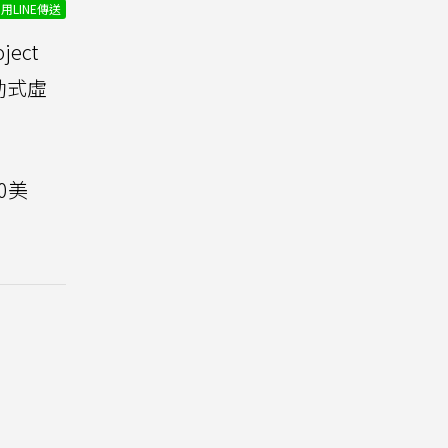
用LINE傳送
ect
動式虛
50美