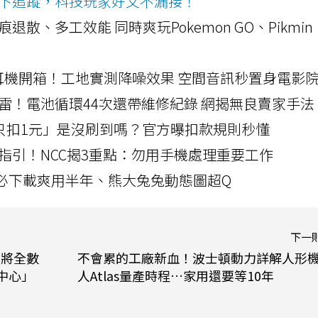
ws按下追蹤，科技玩家好文不漏接！
a開箱！摺痕退散、多工效能 同時爽玩Pokemon GO、Pikmin
LLEXION耳機開箱！工地實測降噪效果 空間音訊秒置身電影
雷！電池循環44次還帶維修紀錄 網揭無良賣家手法
北捷「只扣1元」是沒刷到嗎？官方曝扣款規則秒懂
指引！NCC揭3重點：勿用手機處理重要工作
」字必下載爽用半年、熊大兔兔動態圖超Q
下一
h 將全數
不會累的工廠新血！波士頓動力詳解人形
物中心」
人Atlas量產時程…家用還要等10年