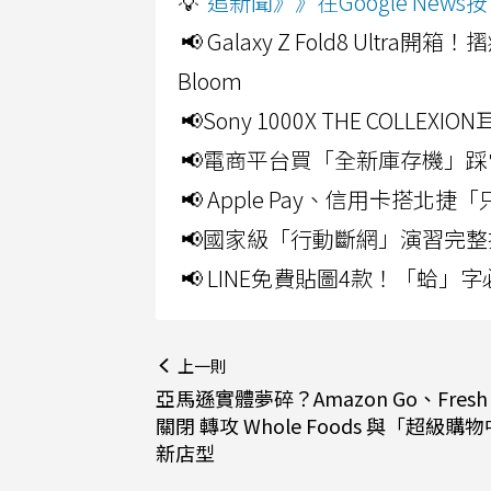
💡
追新聞》》在Google Ne
📢 Galaxy Z Fold8 Ultr
Bloom
📢Sony 1000X THE CO
📢電商平台買「全新庫存機」踩
📢 Apple Pay、信用卡搭
📢國家級「行動斷網」演習完整
📢 LINE免費貼圖4款！「蛤
上一則
亞馬遜實體夢碎？Amazon Go、Fres
關閉 轉攻 Whole Foods 與「超級購
新店型