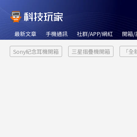
最新文章
手機通訊
社群/APP/網紅
開箱/
Sony紀念耳機開箱
三星摺疊機開箱
「全