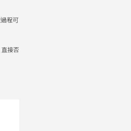
查過程可
。
，直接否