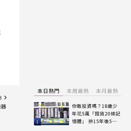
院
本日熱門
本周最熱
本月最熱
則
機器
你敢投資嗎？18歲少
年花5萬「囤貨20條記
憶體」 拚15年後5倍
賣出