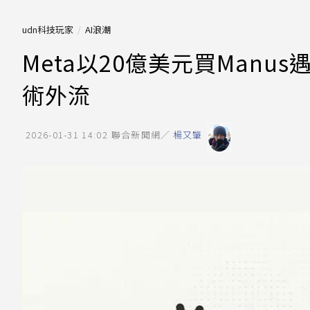
udn科技玩家
AI浪潮
Meta以20億美元買Man
術外流
2026-01-31 14:02
聯合新聞網／
楊又肇