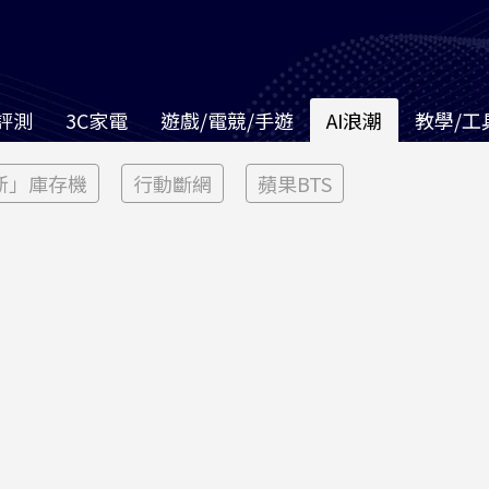
評測
3C家電
遊戲/電競/手遊
AI浪潮
教學/工
新」庫存機
行動斷網
蘋果BTS