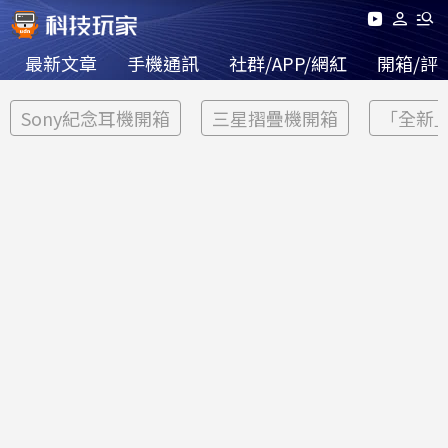
最新文章
手機通訊
社群/APP/網紅
開箱/評
Sony紀念耳機開箱
三星摺疊機開箱
「全新