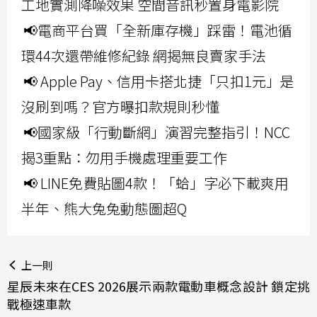
工地實測降噪效果 空間音訊秒置身電影院
📢電商平台買「全新庫存機」踩雷！電池循
環44次還帶維修紀錄 網揭無良賣家手法
📢 Apple Pay、信用卡搭北捷「只扣1元」是
沒刷到嗎？官方曝扣款規則秒懂
📢國家級「行動斷網」演習完整指引！NCC
揭3重點：勿用手機處理重要工作
📢 LINE免費貼圖4款！「蛤」字必下載爽用
半年、熊大兔兔動態圖超Q
上一則
星辰未來在CES 2026展示兩款電動車概念設計 鎖定挑
戰極速車款