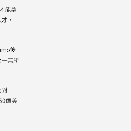
才能拿
人才，
imo後
而一無所
面對
60億美