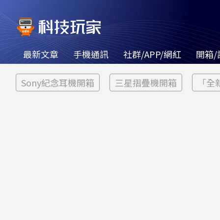
最新文章
手機通訊
社群/APP/網紅
開箱/
Sony紀念耳機開箱
三星摺疊機開箱
「全