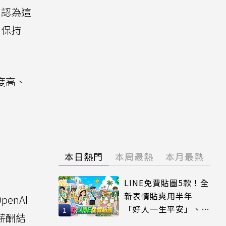
略，認為這
才保持
合度高、
本日熱門
本周最熱
本月最熱
LINE免費貼圖5款！全
新表情貼爽用半年
enAI
「好人一生平安」、
薪酬結
「好熱」必用