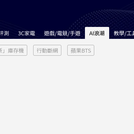
評測
3C家電
遊戲/電競/手遊
AI浪潮
教學/工
新」庫存機
行動斷網
蘋果BTS