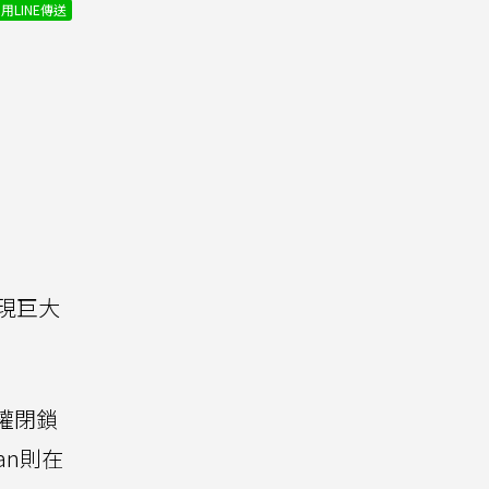
用LINE傳送
現巨大
權閉鎖
man則在