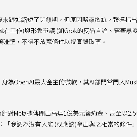
在今年夏末跟進縮短了閉鎖期，但原因略顯尷尬。報導指出，
清醒就在工作)與形象爭議 (如Grok的反猶言論、穿著暴
頻頻碰壁，不得不放寬條件以提高錄取率。
，身為OpenAI最大金主的微軟，其AI部門掌門人Musta
eyman針對Meta據傳開出高達1億美元簽約金、甚至以2.
「我認為沒有人能 (或應該)拿出與之相當的條件