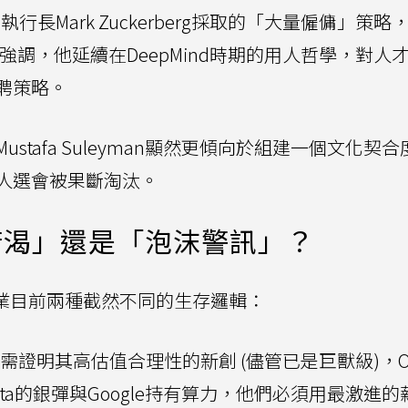
Meta執行長Mark Zuckerberg採取的「大量僱傭」策
yman強調，他延續在DeepMind時期的用人哲學，對人
聘策略。
tafa Suleyman顯然更傾向於組建一個文化契
人選會被果斷淘汰。
若渴」還是「泡沫警訊」？
產業目前兩種截然不同的生存邏輯：
需證明其高估值合理性的新創 (儘管已是巨獸級)，Op
a的銀彈與Google持有算力，他們必須用最激進的