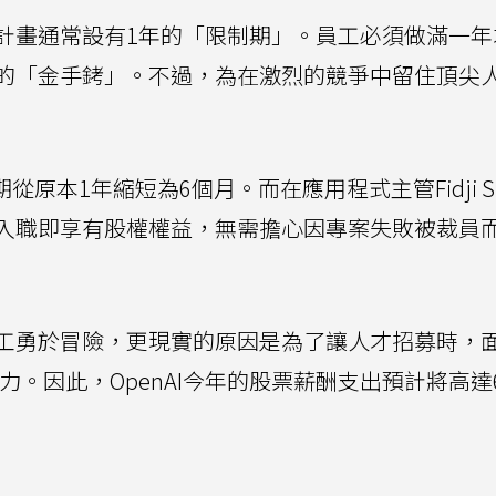
計畫通常設有1年的「限制期」。員工必須做滿一年
的「金手銬」。不過，為在激烈的競爭中留住頂尖
期從原本1年縮短為6個月。而在應用程式主管Fidji S
入職即享有股權權益，無需擔心因專案失敗被裁員
工勇於冒險，更現實的原因是為了讓人才招募時，
競爭力。因此，OpenAI今年的股票薪酬支出預計將高達