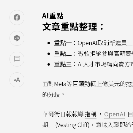
AI重點
文章重點整理：
重點一：
OpenAI取消新進
重點二：
微軟拒絕參與高薪競
重點三：
AI人才市場轉向賣
面對Meta等巨頭動輒上億美元的挖
的分歧。
華爾街日報報導
指稱
，
OpenAI
目
期」 (Vesting Cliff)，意味入