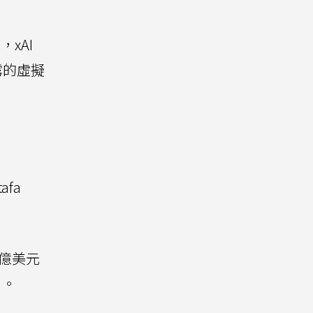
xAI
露的虛擬
fa
5億美元
」。