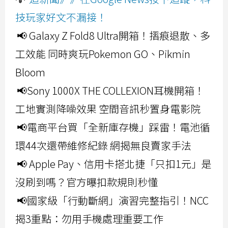
技玩家好文不漏接！
📢 Galaxy Z Fold8 Ultra開箱！摺痕退散、多
工效能 同時爽玩Pokemon GO、Pikmin
Bloom
📢Sony 1000X THE COLLEXION耳機開箱！
工地實測降噪效果 空間音訊秒置身電影院
📢電商平台買「全新庫存機」踩雷！電池循
環44次還帶維修紀錄 網揭無良賣家手法
📢 Apple Pay、信用卡搭北捷「只扣1元」是
沒刷到嗎？官方曝扣款規則秒懂
📢國家級「行動斷網」演習完整指引！NCC
揭3重點：勿用手機處理重要工作