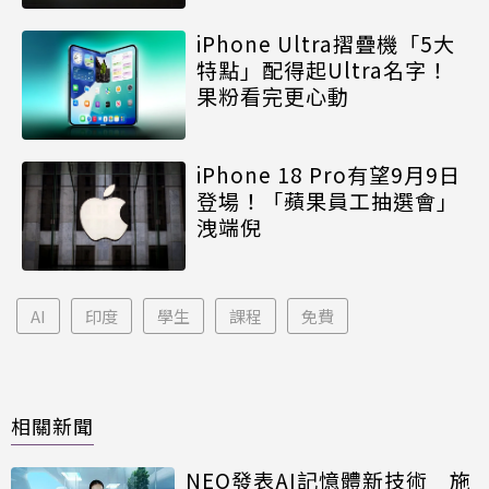
iPhone Ultra摺疊機「5大
特點」配得起Ultra名字！
果粉看完更心動
iPhone 18 Pro有望9月9日
登場！「蘋果員工抽選會」
洩端倪
AI
印度
學生
課程
免費
相關新聞
NEO發表AI記憶體新技術 施