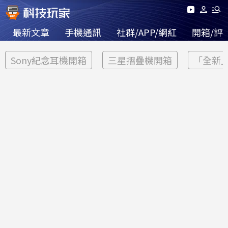
最新文章
手機通訊
社群/APP/網紅
開箱/評
Sony紀念耳機開箱
三星摺疊機開箱
「全新