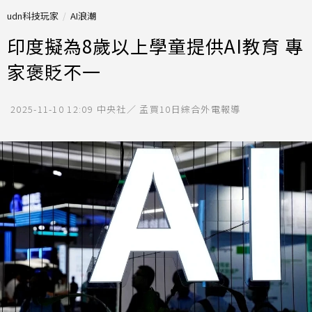
udn科技玩家
AI浪潮
印度擬為8歲以上學童提供AI教育 專
家褒貶不一
2025-11-10 12:09
中央社／ 孟買10日綜合外電報導