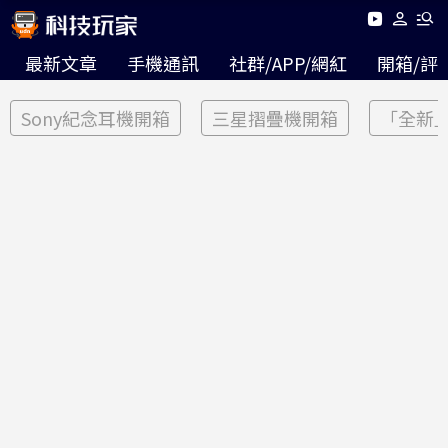
最新文章
手機通訊
社群/APP/網紅
開箱/評
Sony紀念耳機開箱
三星摺疊機開箱
「全新