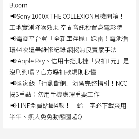
Bloom
📢Sony 1000X THE COLLEXION耳機開箱！
工地實測降噪效果 空間音訊秒置身電影院
📢電商平台買「全新庫存機」踩雷！電池循
環44次還帶維修紀錄 網揭無良賣家手法
📢 Apple Pay、信用卡搭北捷「只扣1元」是
沒刷到嗎？官方曝扣款規則秒懂
📢國家級「行動斷網」演習完整指引！NCC
揭3重點：勿用手機處理重要工作
📢 LINE免費貼圖4款！「蛤」字必下載爽用
半年、熊大兔兔動態圖超Q