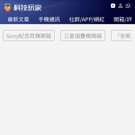
最新文章
手機通訊
社群/APP/網紅
開箱/評
Sony紀念耳機開箱
三星摺疊機開箱
「全新