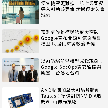
便宜機票更難搶！航空公司擬
導入AI動態定價 滑鼠停太久會
漲價
預測氣旋路徑與強度大突破！
Google宣布開源AI氣象預測
模型 助強化防災救治準備
以AI防堵前沿模型越獄現象！
Google SecOps資安監控與
應變平台落地台灣
AMD收購加拿大AI晶片新創
Taalas！準備對抗NVIDIA收
購Groq佈局策略