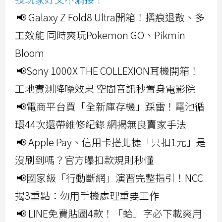
📢 Galaxy Z Fold8 Ultra開箱！摺痕退散、多
工效能 同時爽玩Pokemon GO、Pikmin
Bloom
📢Sony 1000X THE COLLEXION耳機開箱！
工地實測降噪效果 空間音訊秒置身電影院
📢電商平台買「全新庫存機」踩雷！電池循
環44次還帶維修紀錄 網揭無良賣家手法
📢 Apple Pay、信用卡搭北捷「只扣1元」是
沒刷到嗎？官方曝扣款規則秒懂
📢國家級「行動斷網」演習完整指引！NCC
揭3重點：勿用手機處理重要工作
📢 LINE免費貼圖4款！「蛤」字必下載爽用