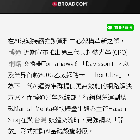
用LINE傳送
在AI浪潮持續推動資料中心架構革新之際，
博通
近期宣布推出第三代共封裝光學 (CPO)
網路
交換器Tomahawk 6 「Davisson」，以
及業界首款800G乙太網路卡「Thor Ultra」，
為下一代AI運算集群提供更高效能的網路解決
方案。而博通光學系統部門行銷與營運副總
裁Manish Mehta與軟體暨生態系主管Hasan
Siraj在與
台灣
媒體交流時，更強調以「開
放」形式推動AI基礎設施發展。