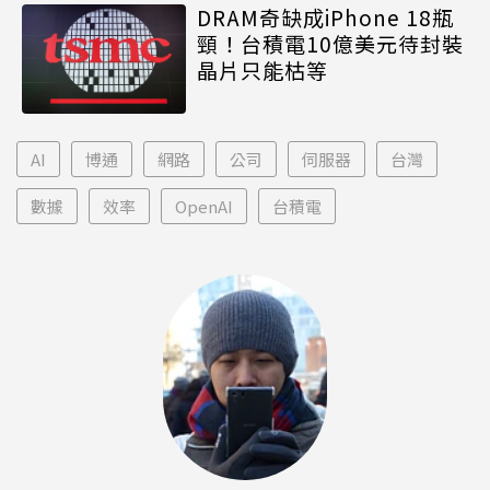
DRAM奇缺成iPhone 18瓶
頸！台積電10億美元待封裝
晶片只能枯等
AI
博通
網路
公司
伺服器
台灣
數據
效率
OpenAI
台積電