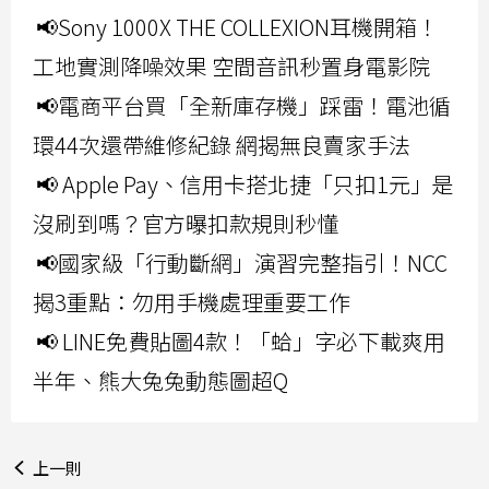
📢Sony 1000X THE COLLEXION耳機開箱！
工地實測降噪效果 空間音訊秒置身電影院
📢電商平台買「全新庫存機」踩雷！電池循
環44次還帶維修紀錄 網揭無良賣家手法
📢 Apple Pay、信用卡搭北捷「只扣1元」是
沒刷到嗎？官方曝扣款規則秒懂
📢國家級「行動斷網」演習完整指引！NCC
揭3重點：勿用手機處理重要工作
📢 LINE免費貼圖4款！「蛤」字必下載爽用
半年、熊大兔兔動態圖超Q
上一則