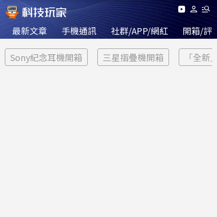
最新文章
手機通訊
社群/APP/網紅
開箱/評
Sony紀念耳機開箱
三星摺疊機開箱
「全新