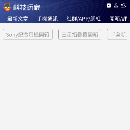
最新文章
手機通訊
社群/APP/網紅
開箱/評
Sony紀念耳機開箱
三星摺疊機開箱
「全新