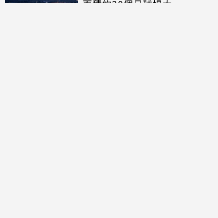
面積約20個足球場大
討論區
共有
0
則留言
規範
回覆
還沒有留言，成為第一個發言的人吧！