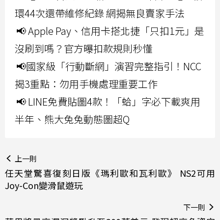
環44次還帶維修紀錄 網揭無良賣家手法
📢 Apple Pay、信用卡搭北捷「只扣1元」是
沒刷到嗎？官方曝扣款規則秒懂
📢國家級「行動斷網」演習完整指引！NCC
揭3重點：勿用手機處理重要工作
📢 LINE免費貼圖4款！「蛤」字必下載爽用
半年、熊大兔兔動態圖超Q
上一則
任天堂驚喜復刻日版《瑪利歐和瓦利歐》 NS2可用
Joy-Con變滑鼠遊玩
下一則