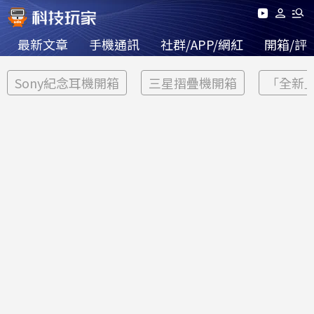
最新文章
手機通訊
社群/APP/網紅
開箱/評
Sony紀念耳機開箱
三星摺疊機開箱
「全新