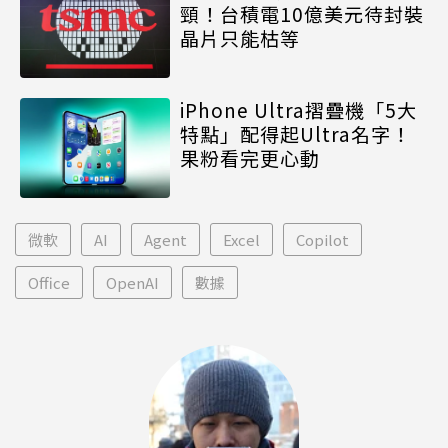
頸！台積電10億美元待封裝
晶片只能枯等
iPhone Ultra摺疊機「5大
特點」配得起Ultra名字！
果粉看完更心動
微軟
AI
Agent
Excel
Copilot
Office
OpenAI
數據