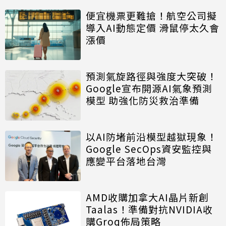
便宜機票更難搶！航空公司擬
導入AI動態定價 滑鼠停太久會
漲價
預測氣旋路徑與強度大突破！
Google宣布開源AI氣象預測
模型 助強化防災救治準備
以AI防堵前沿模型越獄現象！
Google SecOps資安監控與
應變平台落地台灣
AMD收購加拿大AI晶片新創
Taalas！準備對抗NVIDIA收
購Groq佈局策略