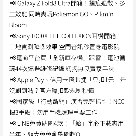
📢 Galaxy Z Fold8 Ultra開箱！摺痕退散、多
工效能 同時爽玩Pokemon GO、Pikmin
Bloom
📢Sony 1000X THE COLLEXION耳機開箱！
工地實測降噪效果 空間音訊秒置身電影院
📢電商平台買「全新庫存機」踩雷！電池循
環44次還帶維修紀錄 網揭無良賣家手法
📢 Apple Pay、信用卡搭北捷「只扣1元」是
沒刷到嗎？官方曝扣款規則秒懂
📢國家級「行動斷網」演習完整指引！NCC
揭3重點：勿用手機處理重要工作
📢 LINE免費貼圖4款！「蛤」字必下載爽用
半年、熊大兔兔動態圖超Q