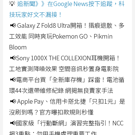
💡
追新聞》》在Google News按下追蹤，科
技玩家好文不漏接！
📢 Galaxy Z Fold8 Ultra開箱！摺痕退散、多
工效能 同時爽玩Pokemon GO、Pikmin
Bloom
📢Sony 1000X THE COLLEXION耳機開箱！
工地實測降噪效果 空間音訊秒置身電影院
📢電商平台買「全新庫存機」踩雷！電池循
環44次還帶維修紀錄 網揭無良賣家手法
📢 Apple Pay、信用卡搭北捷「只扣1元」是
沒刷到嗎？官方曝扣款規則秒懂
📢國家級「行動斷網」演習完整指引！NCC
揭3重點：勿用手機處理重要工作