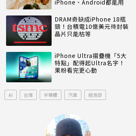
iPhone、Android都能用
DRAM奇缺成iPhone 18瓶
頸！台積電10億美元待封裝
晶片只能枯等
iPhone Ultra摺疊機「5大
特點」配得起Ultra名字！
果粉看完更心動
AI
台灣
半導體
汽車
經濟部