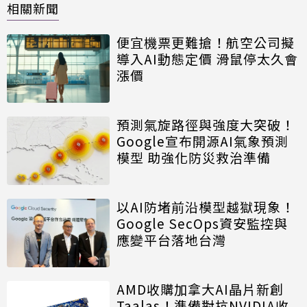
相關新聞
便宜機票更難搶！航空公司擬
導入AI動態定價 滑鼠停太久會
漲價
預測氣旋路徑與強度大突破！
Google宣布開源AI氣象預測
模型 助強化防災救治準備
以AI防堵前沿模型越獄現象！
Google SecOps資安監控與
應變平台落地台灣
AMD收購加拿大AI晶片新創
Taalas！準備對抗NVIDIA收