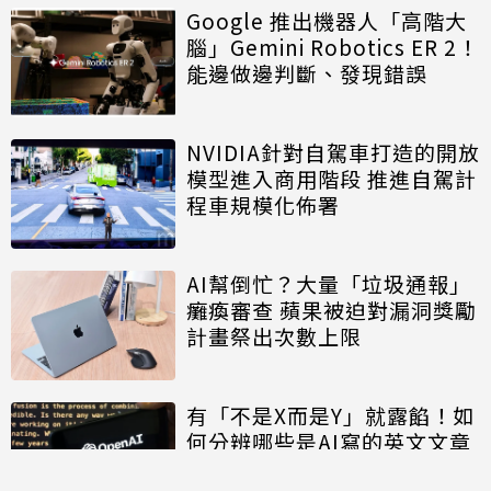
Google 推出機器人「高階大
腦」Gemini Robotics ER 2！
能邊做邊判斷、發現錯誤
NVIDIA針對自駕車打造的開放
模型進入商用階段 推進自駕計
程車規模化佈署
AI幫倒忙？大量「垃圾通報」
癱瘓審查 蘋果被迫對漏洞獎勵
計畫祭出次數上限
有「不是X而是Y」就露餡！如
何分辨哪些是AI寫的英文文章