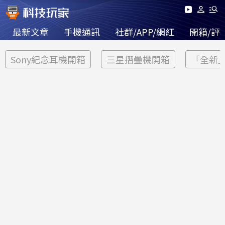
最新文章
手機通訊
社群/APP/網紅
開箱/評
Sony紀念耳機開箱
三星摺疊機開箱
「全新