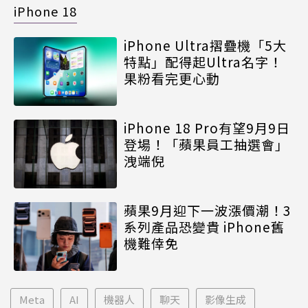
iPhone 18
iPhone Ultra摺疊機「5大
特點」配得起Ultra名字！
果粉看完更心動
iPhone 18 Pro有望9月9日
登場！「蘋果員工抽選會」
洩端倪
蘋果9月迎下一波漲價潮！3
系列產品恐變貴 iPhone舊
機難倖免
Meta
AI
機器人
聊天
影像生成