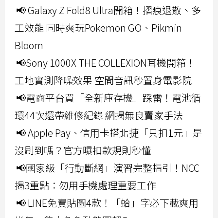
📢 Galaxy Z Fold8 Ultra開箱！摺痕退散、多
工效能 同時爽玩Pokemon GO、Pikmin
Bloom
📢Sony 1000X THE COLLEXION耳機開箱！
工地實測降噪效果 空間音訊秒置身電影院
📢電商平台買「全新庫存機」踩雷！電池循
環44次還帶維修紀錄 網揭無良賣家手法
📢 Apple Pay、信用卡搭北捷「只扣1元」是
沒刷到嗎？官方曝扣款規則秒懂
📢國家級「行動斷網」演習完整指引！NCC
揭3重點：勿用手機處理重要工作
📢 LINE免費貼圖4款！「蛤」字必下載爽用