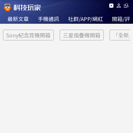
最新文章
手機通訊
社群/APP/網紅
開箱/評
Sony紀念耳機開箱
三星摺疊機開箱
「全新