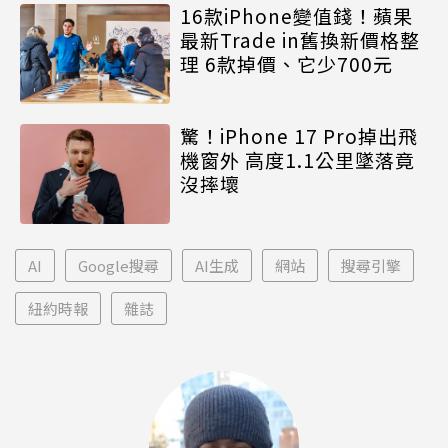
16款iPhone變值錢！蘋果
最新Trade in舊換新價格整
理 6款掉價、它少700元
驚！iPhone 17 Pro掉出飛
機窗外 高度1.1公里墜落竟
沒摔壞
AI
Google搜尋
AI生成
網站
搜尋引擎
紐約時報
雜誌