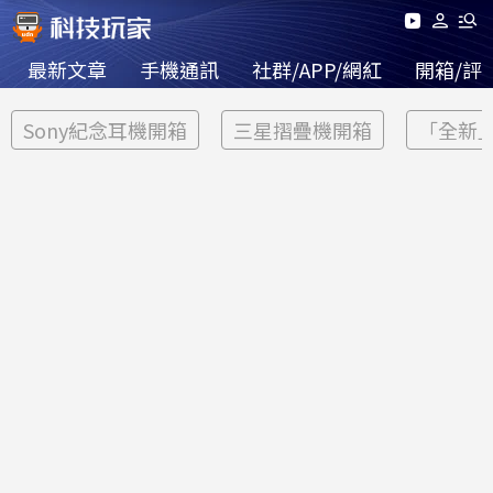
最新文章
手機通訊
社群/APP/網紅
開箱/評
Sony紀念耳機開箱
三星摺疊機開箱
「全新