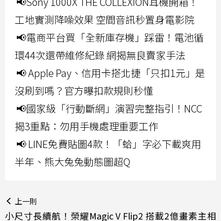
📢Sony 1000X THE COLLEXION耳機開箱！
工地實測降噪效果 空間音訊秒置身電影院
📢電商平台買「全新庫存機」踩雷！電池循
環44次還帶維修紀錄 網揭無良賣家手法
📢 Apple Pay、信用卡搭北捷「只扣1元」是
沒刷到嗎？官方曝扣款規則秒懂
📢國家級「行動斷網」演習完整指引！NCC
揭3重點：勿用手機處理重要工作
📢 LINE免費貼圖4款！「蛤」字必下載爽用
半年、熊大兔兔動態圖超Q
上一則
小尺寸長續航！榮耀Magic V Flip2 搭載2億畫素主相