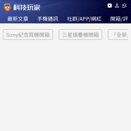
最新文章
手機通訊
社群/APP/網紅
開箱/評
Sony紀念耳機開箱
三星摺疊機開箱
「全新