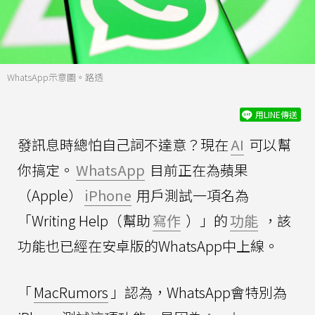
WhatsApp示意圖。路透
用LINE傳送
發訊息時總怕自己詞不達意？現在
AI
可以幫
你搞定。
WhatsApp
目前正在為蘋果
（Apple）
iPhone
用戶測試一項名為
「Writing Help（幫助
寫作
）」的
功能
，該
功能也已經在安卓版的WhatsApp中上線。
「
MacRumors
」認為，WhatsApp會特別為