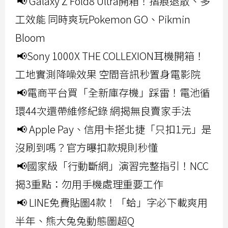
📢 Galaxy Z Fold8 Ultra開箱！摺痕退散、多
工效能 同時爽玩Pokemon GO、Pikmin
Bloom
📢Sony 1000X THE COLLEXION耳機開箱！
工地實測降噪效果 空間音訊秒置身電影院
📢電商平台買「全新庫存機」踩雷！電池循
環44次還帶維修紀錄 網揭無良賣家手法
📢 Apple Pay、信用卡搭北捷「只扣1元」是
沒刷到嗎？官方曝扣款規則秒懂
📢國家級「行動斷網」演習完整指引！NCC
揭3重點：勿用手機處理重要工作
📢 LINE免費貼圖4款！「蛤」字必下載爽用
半年、熊大兔兔動態圖超Q