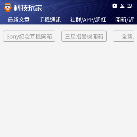
最新文章
手機通訊
社群/APP/網紅
開箱/評
Sony紀念耳機開箱
三星摺疊機開箱
「全新