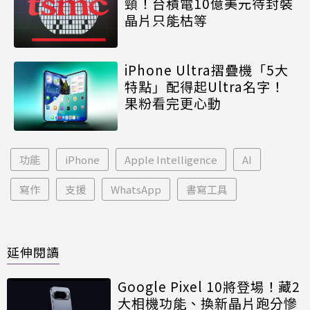
頸！台積電10億美元待封裝
晶片只能枯等
iPhone Ultra摺疊機「5大
特點」配得起Ultra名字！
果粉看完更心動
功能
iPhone
Apple Intelligence
AI
寫作
支援
WhatsApp
書寫工具
延伸閱讀
Google Pixel 10將登場！藏2
大相機功能、換新晶片跑分慘