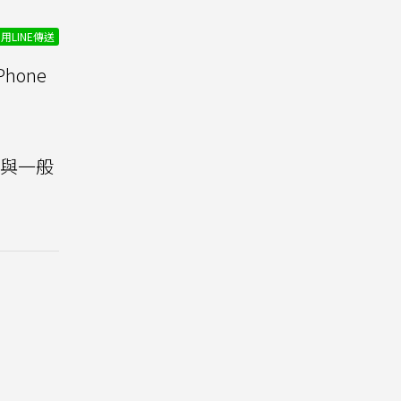
用LINE傳送
hone
列與一般