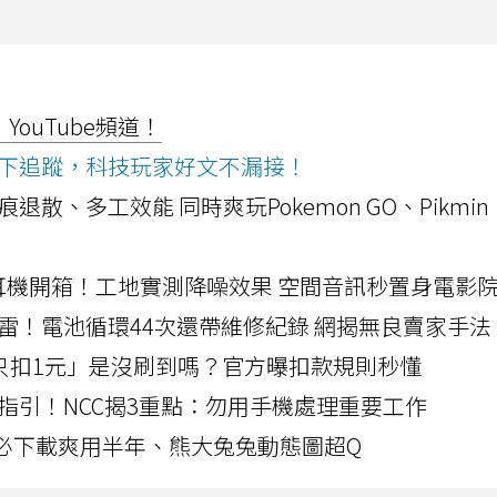
ouTube頻道！
ws按下追蹤，科技玩家好文不漏接！
a開箱！摺痕退散、多工效能 同時爽玩Pokemon GO、Pikmin
LLEXION耳機開箱！工地實測降噪效果 空間音訊秒置身電影
雷！電池循環44次還帶維修紀錄 網揭無良賣家手法
北捷「只扣1元」是沒刷到嗎？官方曝扣款規則秒懂
指引！NCC揭3重點：勿用手機處理重要工作
」字必下載爽用半年、熊大兔兔動態圖超Q