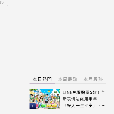
18
本日熱門
本周最熱
本月最熱
LINE免費貼圖5款！全
新表情貼爽用半年
「好人一生平安」、
「好熱」必用