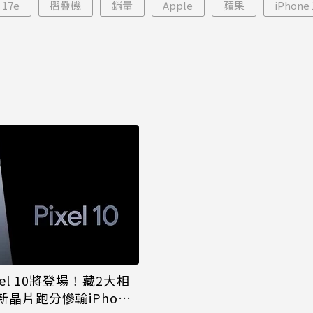
 17e
摺疊機
銷量
Apple
蘋果
iPhone 
ixel 10將登場！藏2大相
晶片跑分慘輸iPhone