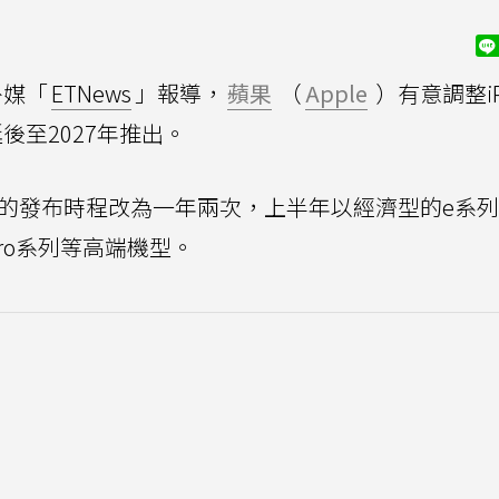
外媒「
ETNews
」報導，
蘋果
（
Apple
）有意調整iP
延後至2027年推出。
ne的發布時程改為一年兩次，上半年以經濟型的e系
ro系列等高端機型。