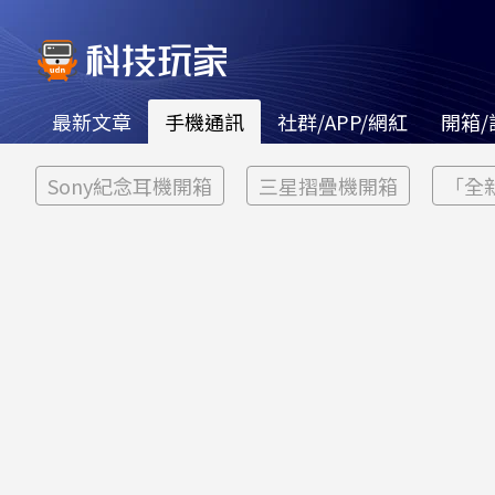
最新文章
手機通訊
社群/APP/網紅
開箱/
Sony紀念耳機開箱
三星摺疊機開箱
「全