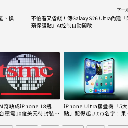
下一
功能、換
不怕看又省錢！傳Galaxy S26 Ultra內建「
窺保護貼」AI控制自動開啟
M奇缺成iPhone 18瓶
iPhone Ultra摺疊機「5
台積電10億美元待封裝晶
點」配得起Ultra名字！果
能枯等
看完更心動