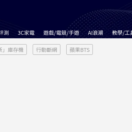
評測
3C家電
遊戲/電競/手遊
AI浪潮
教學/工
新」庫存機
行動斷網
蘋果BTS