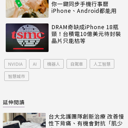
你一鍵同步手機行事曆
iPhone、Android都能用
DRAM奇缺成iPhone 18瓶
頸！台積電10億美元待封裝
晶片只能枯等
NVIDIA
AI
機器人
自駕車
人工智慧
智慧城市
延伸閱讀
台大北護團隊創新治療 改善慢
性下背痛、有機會對抗「肌少