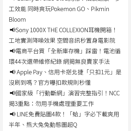
工效能 同時爽玩Pokemon GO、Pikmin
Bloom
📢Sony 1000X THE COLLEXION耳機開箱！
工地實測降噪效果 空間音訊秒置身電影院
📢電商平台買「全新庫存機」踩雷！電池循
環44次還帶維修紀錄 網揭無良賣家手法
📢 Apple Pay、信用卡搭北捷「只扣1元」是
沒刷到嗎？官方曝扣款規則秒懂
📢國家級「行動斷網」演習完整指引！NCC
揭3重點：勿用手機處理重要工作
📢 LINE免費貼圖4款！「蛤」字必下載爽用
半年、熊大兔兔動態圖超Q