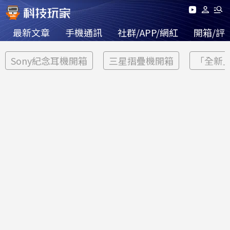
最新文章
手機通訊
社群/APP/網紅
開箱/評
Sony紀念耳機開箱
三星摺疊機開箱
「全新