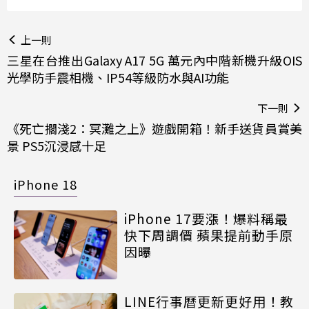
上一則
三星在台推出Galaxy A17 5G 萬元內中階新機升級OIS
光學防手震相機、IP54等級防水與AI功能
下一則
《死亡擱淺2：冥灘之上》遊戲開箱！新手送貨員賞美
景 PS5沉浸感十足
iPhone 18
iPhone 17要漲！爆料稱最
快下周調價 蘋果提前動手原
因曝
LINE行事曆更新更好用！教