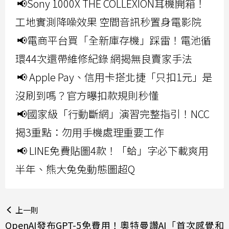
📢Sony 1000X THE COLLEXION耳機開箱！
工地實測降噪效果 空間音訊秒置身電影院
📢電商平台買「全新庫存機」踩雷！電池循
環44次還帶維修紀錄 網揭無良賣家手法
📢 Apple Pay、信用卡搭北捷「只扣1元」是
沒刷到嗎？官方曝扣款規則秒懂
📢國家級「行動斷網」演習完整指引！NCC
揭3重點：勿用手機處理重要工作
📢 LINE免費貼圖4款！「蛤」字必下載爽用
半年、熊大兔兔動態圖超Q
上一則
OpenAI發布GPT-5免費用！奧特曼讚AI「首次感覺和