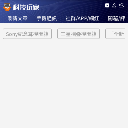
最新文章
手機通訊
社群/APP/網紅
開箱/評
Sony紀念耳機開箱
三星摺疊機開箱
「全新