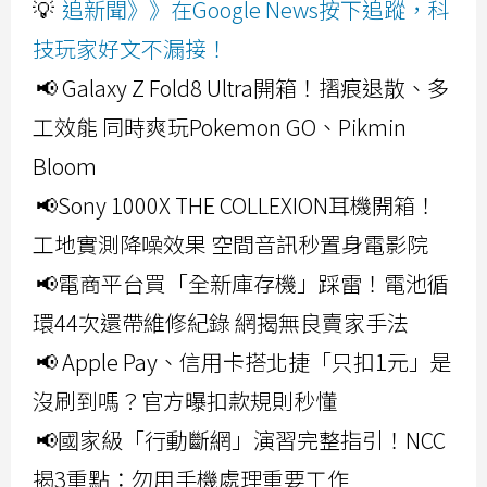
💡
追新聞》》在Google News按下追蹤，科
技玩家好文不漏接！
📢 Galaxy Z Fold8 Ultra開箱！摺痕退散、多
工效能 同時爽玩Pokemon GO、Pikmin
Bloom
📢Sony 1000X THE COLLEXION耳機開箱！
工地實測降噪效果 空間音訊秒置身電影院
📢電商平台買「全新庫存機」踩雷！電池循
環44次還帶維修紀錄 網揭無良賣家手法
📢 Apple Pay、信用卡搭北捷「只扣1元」是
沒刷到嗎？官方曝扣款規則秒懂
📢國家級「行動斷網」演習完整指引！NCC
揭3重點：勿用手機處理重要工作