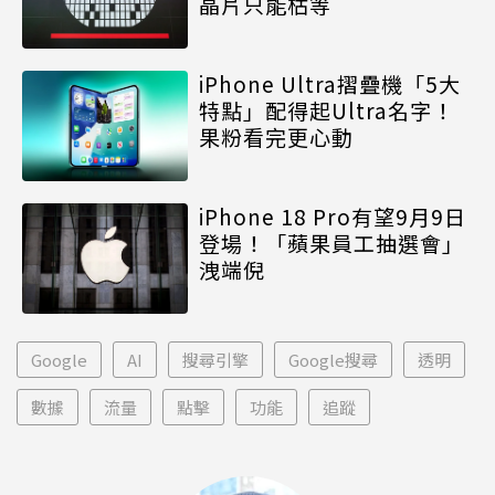
晶片只能枯等
iPhone Ultra摺疊機「5大
特點」配得起Ultra名字！
果粉看完更心動
iPhone 18 Pro有望9月9日
登場！「蘋果員工抽選會」
洩端倪
Google
AI
搜尋引擎
Google搜尋
透明
數據
流量
點擊
功能
追蹤