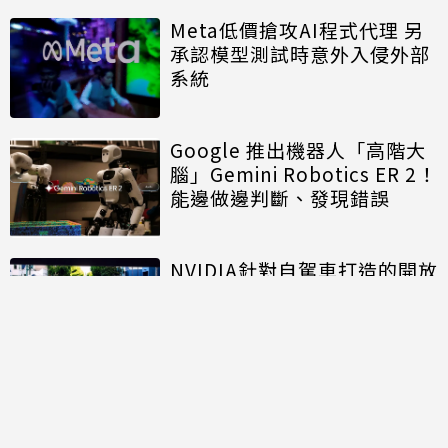
Meta低價搶攻AI程式代理 另
承認模型測試時意外入侵外部
系統
Google 推出機器人「高階大
腦」Gemini Robotics ER 2！
能邊做邊判斷、發現錯誤
NVIDIA針對自駕車打造的開放
模型進入商用階段 推進自駕計
程車規模化佈署
討論區