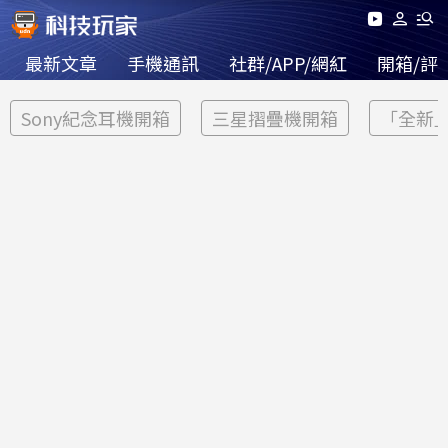
最新文章
手機通訊
社群/APP/網紅
開箱/評
Sony紀念耳機開箱
三星摺疊機開箱
「全新