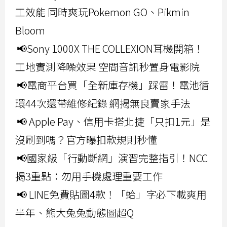
工效能 同時爽玩Pokemon GO、Pikmin
Bloom
📢Sony 1000X THE COLLEXION耳機開箱！
工地實測降噪效果 空間音訊秒置身電影院
📢電商平台買「全新庫存機」踩雷！電池循
環44次還帶維修紀錄 網揭無良賣家手法
📢 Apple Pay、信用卡搭北捷「只扣1元」是
沒刷到嗎？官方曝扣款規則秒懂
📢國家級「行動斷網」演習完整指引！NCC
揭3重點：勿用手機處理重要工作
📢 LINE免費貼圖4款！「蛤」字必下載爽用
半年、熊大兔兔動態圖超Q