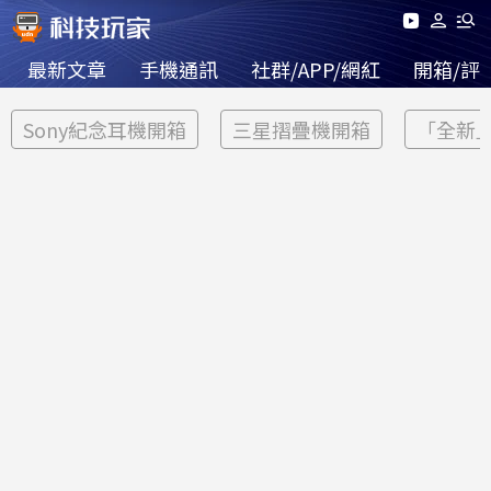
最新文章
手機通訊
社群/APP/網紅
開箱/評
Sony紀念耳機開箱
三星摺疊機開箱
「全新