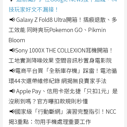
技玩家好文不漏接！
📢 Galaxy Z Fold8 Ultra開箱！摺痕退散、多
工效能 同時爽玩Pokemon GO、Pikmin
Bloom
📢Sony 1000X THE COLLEXION耳機開箱！
工地實測降噪效果 空間音訊秒置身電影院
📢電商平台買「全新庫存機」踩雷！電池循
環44次還帶維修紀錄 網揭無良賣家手法
📢 Apple Pay、信用卡搭北捷「只扣1元」是
沒刷到嗎？官方曝扣款規則秒懂
📢國家級「行動斷網」演習完整指引！NCC
揭3重點：勿用手機處理重要工作