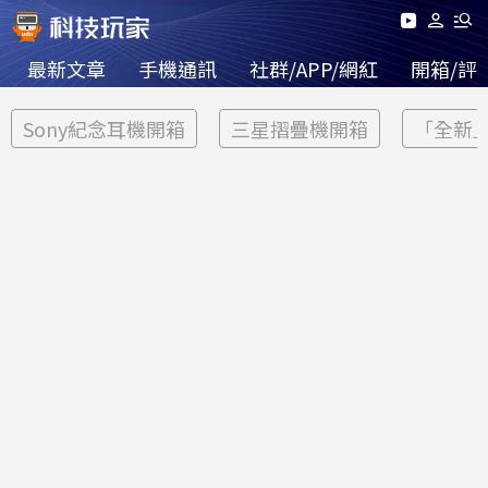
最新文章
手機通訊
社群/APP/網紅
開箱/評
Sony紀念耳機開箱
三星摺疊機開箱
「全新