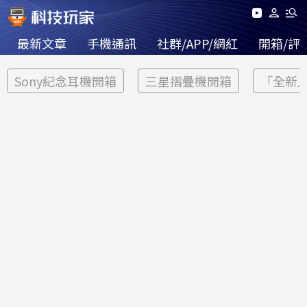
最新文章
手機通訊
社群/APP/網紅
開箱/評
Sony紀念耳機開箱
三星摺疊機開箱
「全新