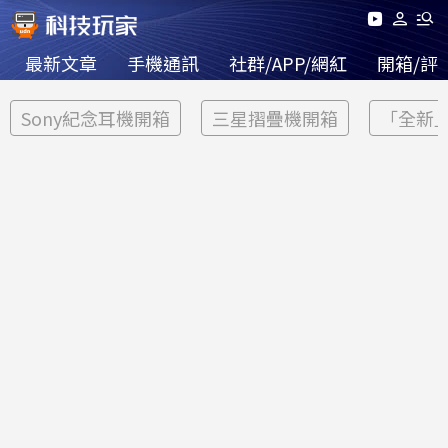
最新文章
手機通訊
社群/APP/網紅
開箱/評
Sony紀念耳機開箱
三星摺疊機開箱
「全新