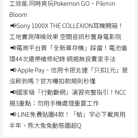
工效能 同時爽玩Pokemon GO、Pikmin
Bloom
📢Sony 1000X THE COLLEXION耳機開箱！
工地實測降噪效果 空間音訊秒置身電影院
📢電商平台買「全新庫存機」踩雷！電池循
環44次還帶維修紀錄 網揭無良賣家手法
📢 Apple Pay、信用卡搭北捷「只扣1元」是
沒刷到嗎？官方曝扣款規則秒懂
📢國家級「行動斷網」演習完整指引！NCC
揭3重點：勿用手機處理重要工作
📢 LINE免費貼圖4款！「蛤」字必下載爽用
半年、熊大兔兔動態圖超Q