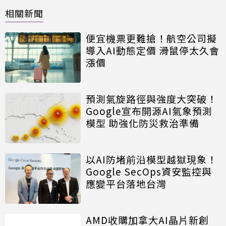
相關新聞
便宜機票更難搶！航空公司擬
導入AI動態定價 滑鼠停太久會
漲價
預測氣旋路徑與強度大突破！
Google宣布開源AI氣象預測
模型 助強化防災救治準備
以AI防堵前沿模型越獄現象！
Google SecOps資安監控與
應變平台落地台灣
AMD收購加拿大AI晶片新創