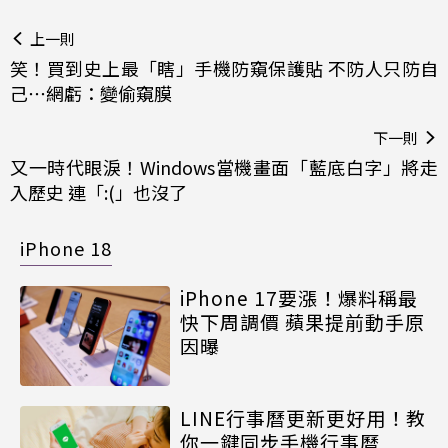
上一則
笑！買到史上最「瞎」手機防窺保護貼 不防人只防自
己⋯網虧：變偷窺膜
下一則
又一時代眼淚！Windows當機畫面「藍底白字」將走
入歷史 連「:(」也沒了
iPhone 18
iPhone 17要漲！爆料稱最
快下周調價 蘋果提前動手原
因曝
LINE行事曆更新更好用！教
你一鍵同步手機行事曆