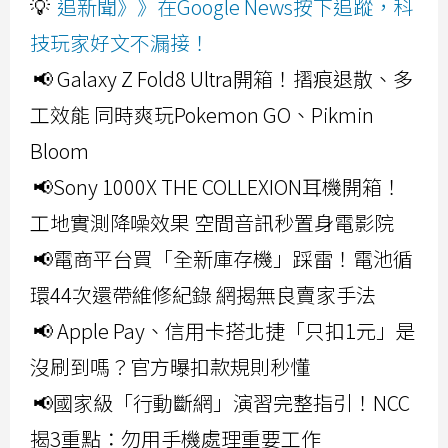
💡
追新聞》》在Google News按下追蹤，科
技玩家好文不漏接！
📢 Galaxy Z Fold8 Ultra開箱！摺痕退散、多
工效能 同時爽玩Pokemon GO、Pikmin
Bloom
📢Sony 1000X THE COLLEXION耳機開箱！
工地實測降噪效果 空間音訊秒置身電影院
📢電商平台買「全新庫存機」踩雷！電池循
環44次還帶維修紀錄 網揭無良賣家手法
📢 Apple Pay、信用卡搭北捷「只扣1元」是
沒刷到嗎？官方曝扣款規則秒懂
📢國家級「行動斷網」演習完整指引！NCC
揭3重點：勿用手機處理重要工作