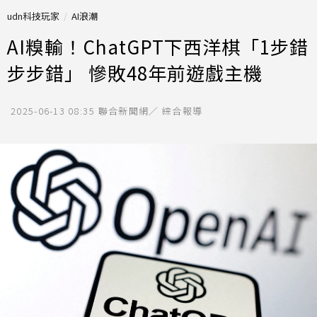
udn科技玩家
AI浪潮
AI糗輸！ChatGPT下西洋棋「1步錯
步步錯」 慘敗48年前遊戲主機
2025-06-13 08:35
聯合新聞網／ 綜合報導