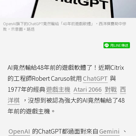
OpenAI旗下的ChatGPT竟然輸給「48年前遊戲軟體」，西洋棋賽局中慘
敗，示意圖。路透
用LINE傳送
AI竟然輸給48年前的遊戲軟體了！近期Citrix
的工程師Robert Caruso就用
ChatGPT
與
1977年的經典
遊戲主機
Atari 2066
對戰
西
洋棋
，沒想到被認為強大的AI竟然輸給了48
年前的遊戲主機。
OpenAI
的ChatGPT都過面對來自
Gemini
、