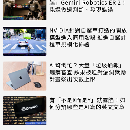
腦」Gemini Robotics ER 2！
能邊做邊判斷、發現錯誤
NVIDIA針對自駕車打造的開放
模型進入商用階段 推進自駕計
程車規模化佈署
AI幫倒忙？大量「垃圾通報」
癱瘓審查 蘋果被迫對漏洞獎勵
計畫祭出次數上限
有「不是X而是Y」就露餡！如
何分辨哪些是AI寫的英文文章