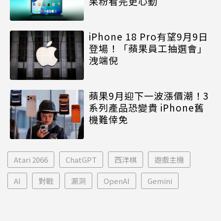
果粉看完更心動
iPhone 18 Pro有望9月9日
登場！「蘋果員工抽選會」
洩端倪
蘋果9月迎下一波漲價潮！3
系列產品恐變貴 iPhone舊
機難倖免
Atari 2066
ChatGPT
西洋棋
遊戲主機
AI
對戰
漏洞
OpenAI
Gemini