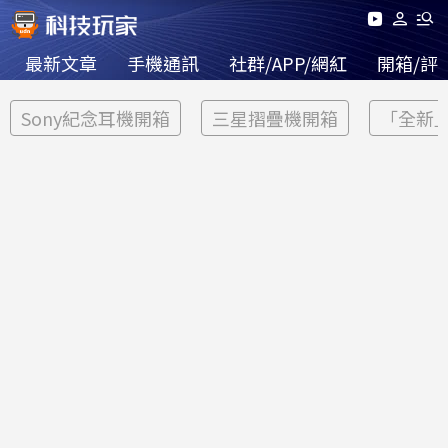
最新文章
手機通訊
社群/APP/網紅
開箱/評
Sony紀念耳機開箱
三星摺疊機開箱
「全新