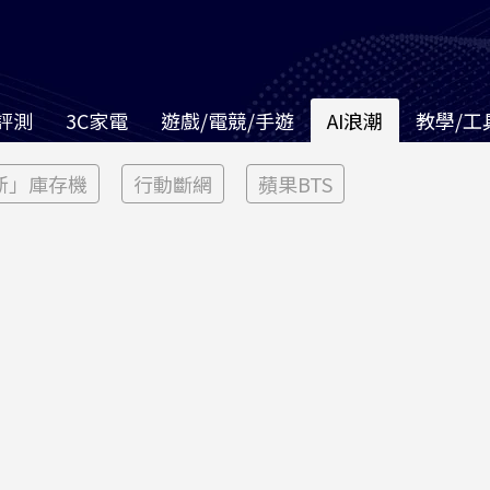
評測
3C家電
遊戲/電競/手遊
AI浪潮
教學/工
新」庫存機
行動斷網
蘋果BTS