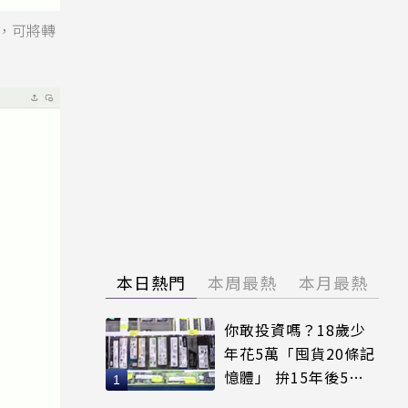
功能，可將轉
本日熱門
本周最熱
本月最熱
你敢投資嗎？18歲少
年花5萬「囤貨20條記
憶體」 拚15年後5倍
賣出