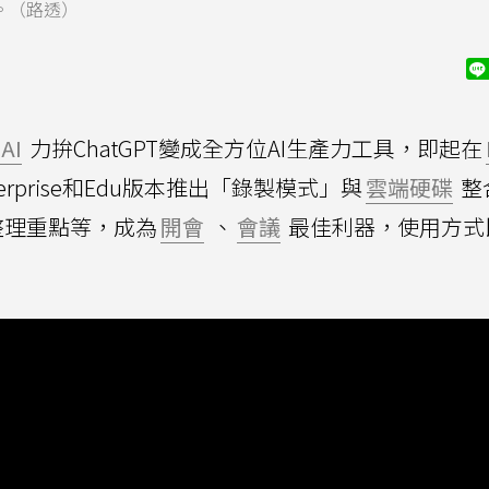
便。（路透）
AI
力拚ChatGPT變成全方位AI生產力工具，即起在
Enterprise和Edu版本推出「錄製模式」與
雲端硬碟
整
整理重點等，成為
開會
、
會議
最佳利器，使用方式