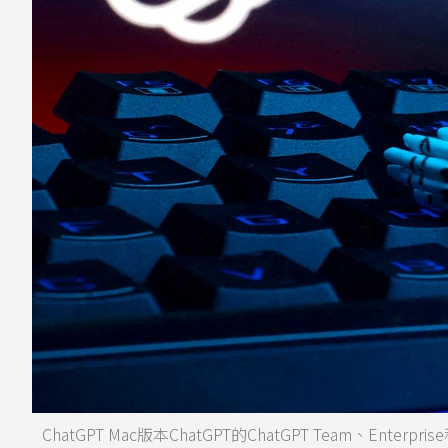
ChatGPT Mac版本ChatGPT的ChatGPT Team、