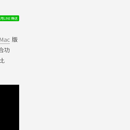
用LINE傳送
Mac
版
合功
比