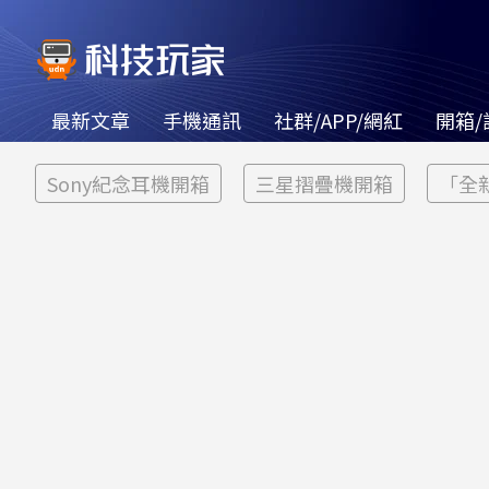
最新文章
手機通訊
社群/APP/網紅
開箱/
Sony紀念耳機開箱
三星摺疊機開箱
「全