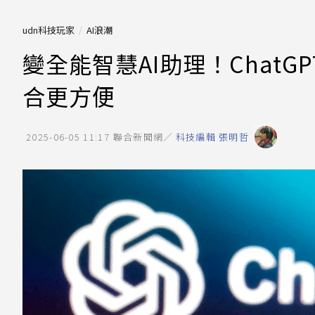
udn科技玩家
AI浪潮
變全能智慧AI助理！ChatG
合更方便
2025-06-05 11:17
聯合新聞網／
科技編輯 張明哲