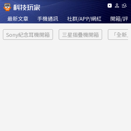
最新文章
手機通訊
社群/APP/網紅
開箱/評
Sony紀念耳機開箱
三星摺疊機開箱
「全新