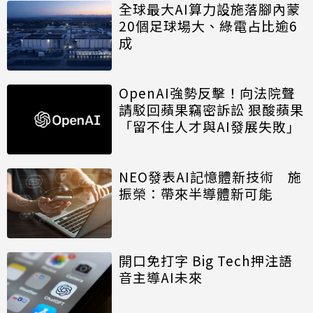
全球最大AI算力設施落腳內蒙
20個足球場大、綠電占比逾6
成
OpenAI強勢反擊！向法院聲
請駁回蘋果竊密訴訟 狠酸蘋果
「留不住人才與AI發展失敗」
NEO發表AI記憶體新技術 施
振榮：帶來半導體新可能
開口免打字 Big Tech押注語
音主導AI未來