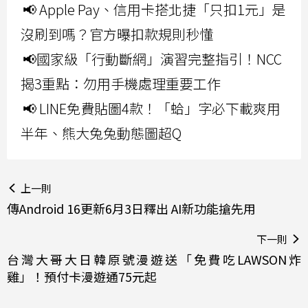
📢 Apple Pay、信用卡搭北捷「只扣1元」是
沒刷到嗎？官方曝扣款規則秒懂
📢國家級「行動斷網」演習完整指引！NCC
揭3重點：勿用手機處理重要工作
📢 LINE免費貼圖4款！「蛤」字必下載爽用
半年、熊大兔兔動態圖超Q
上一則
傳Android 16更新6月3日釋出 AI新功能搶先用
下一則
台灣大哥大日韓原號漫遊送「免費吃LAWSON炸
雞」！預付卡漫遊通75元起