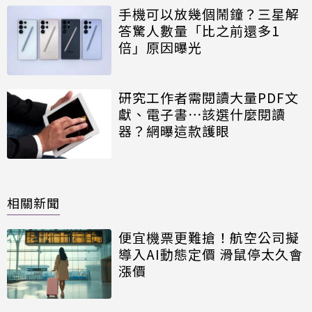
手機可以放幾個鬧鐘？三星解
答驚人數量「比之前還多1
倍」原因曝光
研究工作者需閱讀大量PDF文
獻、電子書⋯該選什麼閱讀
器？網曝這款護眼
相關新聞
便宜機票更難搶！航空公司擬
導入AI動態定價 滑鼠停太久會
漲價