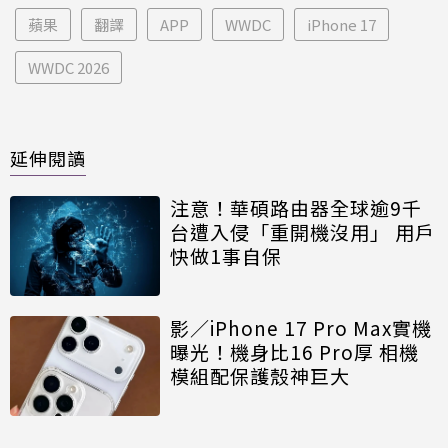
蘋果
翻譯
APP
WWDC
iPhone 17
WWDC 2026
延伸閱讀
注意！華碩路由器全球逾9千
台遭入侵「重開機沒用」 用戶
快做1事自保
影／iPhone 17 Pro Max實機
曝光！機身比16 Pro厚 相機
模組配保護殼神巨大