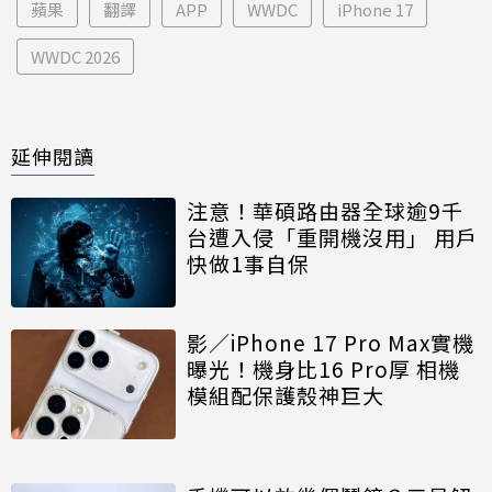
蘋果
翻譯
APP
WWDC
iPhone 17
WWDC 2026
延伸閱讀
注意！華碩路由器全球逾9千
台遭入侵「重開機沒用」 用戶
快做1事自保
影／iPhone 17 Pro Max實機
曝光！機身比16 Pro厚 相機
模組配保護殼神巨大