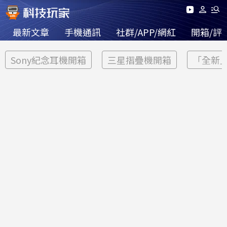
最新文章
手機通訊
社群/APP/網紅
開箱/評
Sony紀念耳機開箱
三星摺疊機開箱
「全新