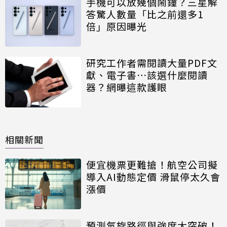
手機可以放幾個鬧鐘？三星解
答驚人數量「比之前還多1
倍」原因曝光
研究工作者需閱讀大量PDF文
獻、電子書⋯該選什麼閱讀
器？網曝這款護眼
相關新聞
便宜機票更難搶！航空公司擬
導入AI動態定價 滑鼠停太久會
漲價
預測氣旋路徑與強度大突破！