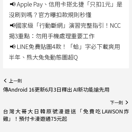
📢 Apple Pay、信用卡搭北捷「只扣1元」是
沒刷到嗎？官方曝扣款規則秒懂
📢國家級「行動斷網」演習完整指引！NCC
揭3重點：勿用手機處理重要工作
📢 LINE免費貼圖4款！「蛤」字必下載爽用
半年、熊大兔兔動態圖超Q
上一則
傳Android 16更新6月3日釋出 AI新功能搶先用
下一則
台灣大哥大日韓原號漫遊送「免費吃LAWSON炸
雞」！預付卡漫遊通75元起