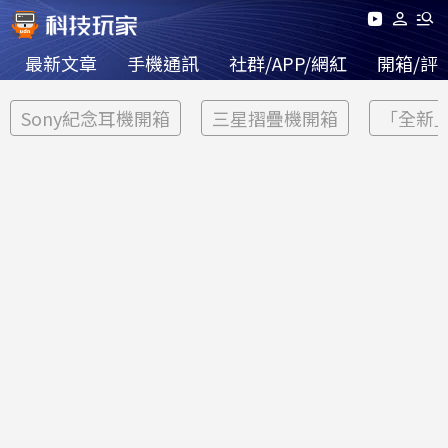
最新文章
手機通訊
社群/APP/網紅
開箱/評
Sony紀念耳機開箱
三星摺疊機開箱
「全新