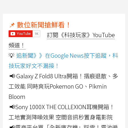
📌 數位新聞搶鮮看！
訂閱《科技玩家》YouTube
頻道！
💡
追新聞》》在Google News按下追蹤，科
技玩家好文不漏接！
📢 Galaxy Z Fold8 Ultra開箱！摺痕退散、多
工效能 同時爽玩Pokemon GO、Pikmin
Bloom
📢Sony 1000X THE COLLEXION耳機開箱！
工地實測降噪效果 空間音訊秒置身電影院
📢電商平台買「全新庫存機」踩雷！電池循